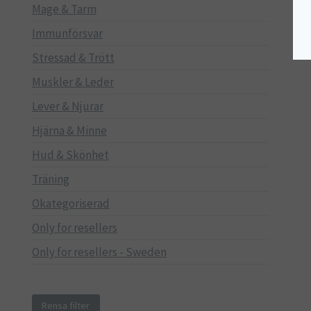
Mage & Tarm
Immunförsvar
Stressad & Trött
Muskler & Leder
Lever & Njurar
Hjärna & Minne
Hud & Skönhet
Träning
Okategoriserad
Only for resellers
Only for resellers - Sweden
Rensa filter