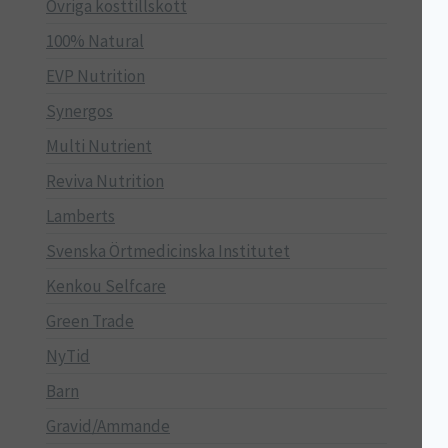
Övriga kosttillskott
100% Natural
EVP Nutrition
Synergos
Multi Nutrient
Reviva Nutrition
Lamberts
Svenska Örtmedicinska Institutet
Kenkou Selfcare
Green Trade
NyTid
Barn
Gravid/Ammande