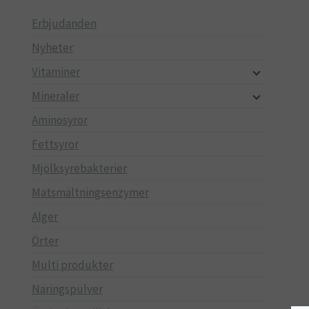
Erbjudanden
Nyheter
Vitaminer
Mineraler
Aminosyror
Fettsyror
Mjölksyrebakterier
Matsmältningsenzymer
Alger
Örter
Multi produkter
Näringspulver