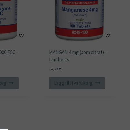
000 FCC –
MANGAN 4 mg (som citrat) –
Lamberts
14,25
€
korg
Lägg till i varukorg