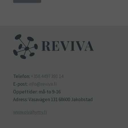
Telefon:
+358 4497 391 14
E-post:
info@reviva.fi
Öppettider: må-to 9-16
Adress: Vasavägen 131 68600 Jakobstad
www.oivahymy.fi