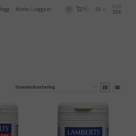
EUR
logg
Konto / Logga in
SV
0
SEK