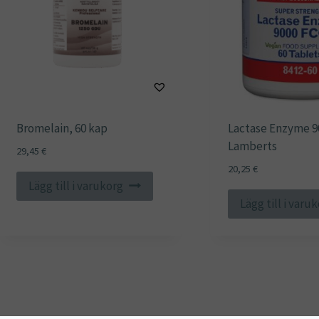
Bromelain, 60 kap
Lactase Enzyme 9
Lamberts
29,45
€
20,25
€
Lägg till i varukorg
Lägg till i varu