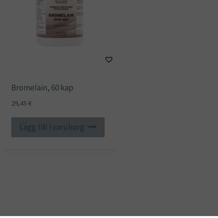
Bromelain, 60 kap
29,45
€
Lägg till i varukorg