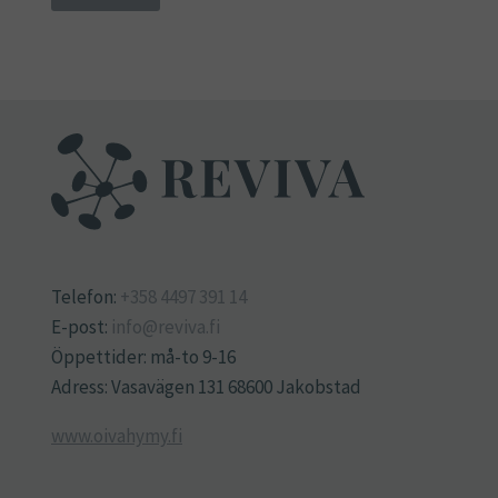
Telefon:
+358 4497 391 14
E-post:
info@reviva.fi
Öppettider: må-to 9-16
Adress: Vasavägen 131 68600 Jakobstad
www.oivahymy.fi