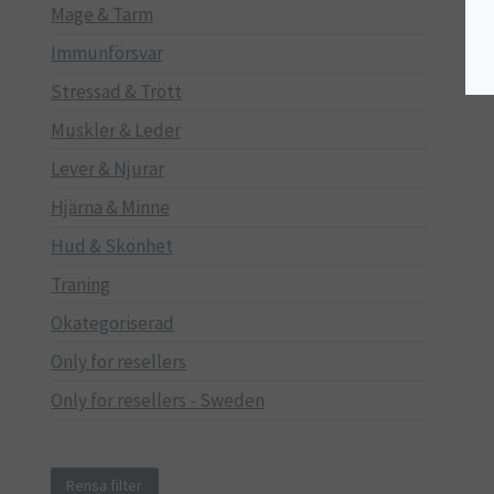
Mage & Tarm
Immunförsvar
Stressad & Trött
Muskler & Leder
Lever & Njurar
Hjärna & Minne
Hud & Skönhet
Träning
Okategoriserad
Only for resellers
Only for resellers - Sweden
Rensa filter