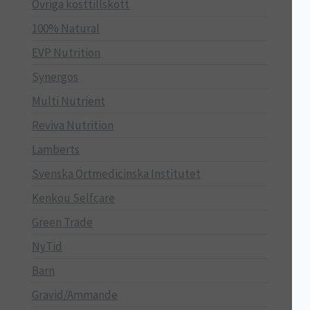
Övriga kosttillskott
100% Natural
EVP Nutrition
Synergos
Multi Nutrient
Reviva Nutrition
Lamberts
Svenska Örtmedicinska Institutet
Kenkou Selfcare
Green Trade
NyTid
Barn
Gravid/Ammande