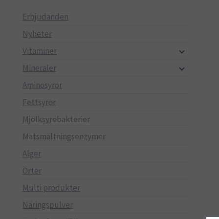
Erbjudanden
Nyheter
Vitaminer
Mineraler
Aminosyror
Fettsyror
Mjölksyrebakterier
Matsmältningsenzymer
Alger
Örter
Multi produkter
Näringspulver