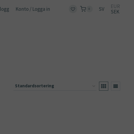
EUR
logg
Konto / Logga in
SV
0
SEK