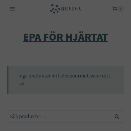
Skip
0
to
content
EPA FÖR HJÄRTAT
Inga produkter hittades som motsvarar ditt
val.
Sök
Sök
efter: