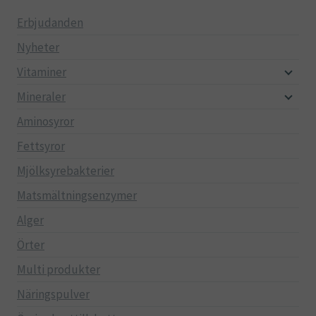
Erbjudanden
Nyheter
Vitaminer
Mineraler
Aminosyror
Fettsyror
Mjölksyrebakterier
Matsmältningsenzymer
Alger
Örter
Multi produkter
Näringspulver