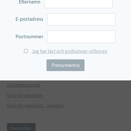
Efternamn
Mage & Tarm
Immunförsvar
E-postadress
Stressad & Trött
Muskler & Leder
Postnummer
Lever & Njurar
Jag har läst och godkänner villkoren
Hjärna & Minne
Hud & Skönhet
Träning
Okategoriserad
Only for resellers
Only for resellers - Sweden
Rensa filter