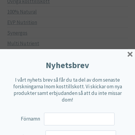
Övriga kosttillskott
100% Natural
EVP Nutrition
Synergos
Multi Nutrient
×
Reviva Nutrition
Nyhetsbrev
Lamberts
Svenska Örtmedicinska Institutet
I vårt nyhets brev så får du ta del av dom senaste
Kenkou Selfcare
forskningarna Inom kosttillskott. Vi skickar om nya
produkter samt erbjudanden så att du inte missar
Green Trade
dom!
NyTid
Barn
Förnamn
Gravid/Ammande