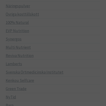
Näringspulver
Övriga kosttillskott
100% Natural
EVP Nutrition
Synergos
Multi Nutrient
Reviva Nutrition
Lamberts
Svenska Örtmedicinska Institutet
Kenkou Selfcare
Green Trade
NyTid
Barn