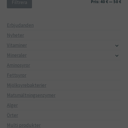
Min
Ma
Pris:
40 €
—
50 €
Filtrera
pri
pri
Erbjudanden
Nyheter
Vitaminer
Mineraler
Aminosyror
Fettsyror
Mjölksyrebakterier
Matsmältningsenzymer
Alger
Örter
Multi produkter