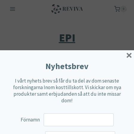
Skip
0
to
content
EPI
×
Nyhetsbrev
Endast ett sökresultat
I vårt nyhets brev så får du ta del av dom senaste
forskningarna Inom kosttillskott. Vi skickar om nya
produkter samt erbjudanden så att du inte missar
dom!
Förnamn