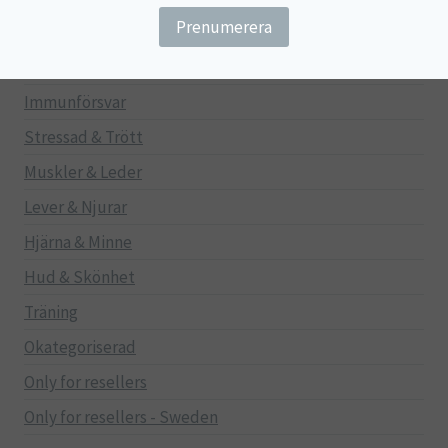
Gravid/Ammande
Mage & Tarm
Immunförsvar
Stressad & Trött
Muskler & Leder
Lever & Njurar
Hjärna & Minne
Hud & Skönhet
Träning
Okategoriserad
Only for resellers
Only for resellers - Sweden