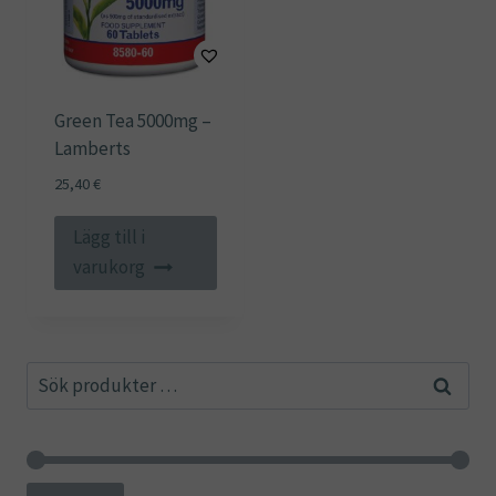
Green Tea 5000mg –
Lamberts
25,40
€
Lägg till i
varukorg
Sök
Sök
efter: