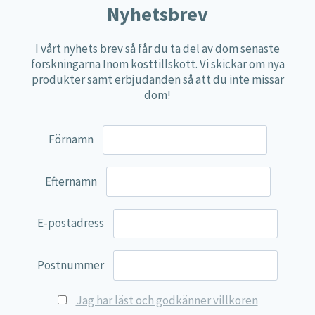
Nyhetsbrev
Näringspulver
Övriga kosttillskott
I vårt nyhets brev så får du ta del av dom senaste
forskningarna Inom kosttillskott. Vi skickar om nya
100% Natural
produkter samt erbjudanden så att du inte missar
EVP Nutrition
dom!
Synergos
Förnamn
Multi Nutrient
Reviva Nutrition
Efternamn
Lamberts
Svenska Örtmedicinska Institutet
E-postadress
Kenkou Selfcare
Green Trade
Postnummer
NyTid
Jag har läst och godkänner villkoren
Barn