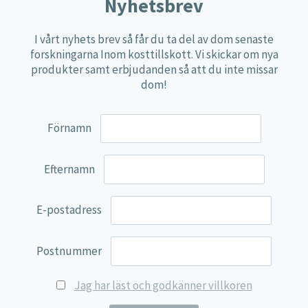
Näringspulver
Nyhetsbrev
Övriga kosttillskott
I vårt nyhets brev så får du ta del av dom senaste
100% Natural
forskningarna Inom kosttillskott. Vi skickar om nya
produkter samt erbjudanden så att du inte missar
EVP Nutrition
dom!
Synergos
Multi Nutrient
Förnamn
Reviva Nutrition
Lamberts
Efternamn
Svenska Örtmedicinska Institutet
E-postadress
Kenkou Selfcare
Green Trade
Postnummer
NyTid
Jag har läst och godkänner villkoren
Barn