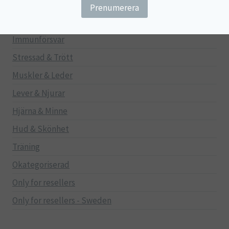
Gravid/Ammande
Mage & Tarm
Immunförsvar
Stressad & Trött
Muskler & Leder
Lever & Njurar
Hjärna & Minne
Hud & Skönhet
Träning
Okategoriserad
Only for resellers
Only for resellers - Sweden