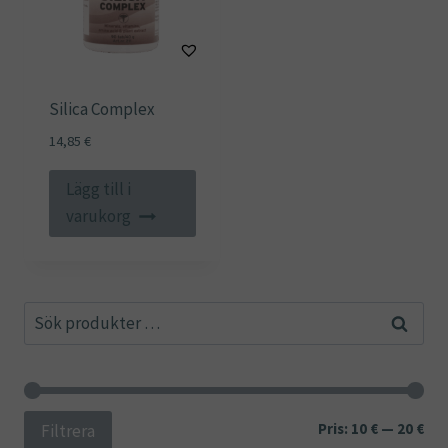
Silica Complex
14,85
€
Lägg till i
varukorg
Sök
Sök
efter:
Min
Ma
Pris:
10 €
—
20 €
Filtrera