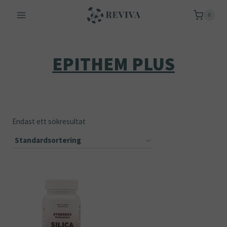
Skip
0
to
content
EPITHEM PLUS
Endast ett sökresultat