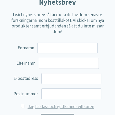
Näringspulver
Nyhetsbrev
Övriga kosttillskott
I vårt nyhets brev så får du ta del av dom senaste
100% Natural
forskningarna Inom kosttillskott. Vi skickar om nya
produkter samt erbjudanden så att du inte missar
EVP Nutrition
dom!
Synergos
Multi Nutrient
Förnamn
Reviva Nutrition
Lamberts
Efternamn
Svenska Örtmedicinska Institutet
E-postadress
Kenkou Selfcare
Green Trade
Postnummer
NyTid
Jag har läst och godkänner villkoren
Barn