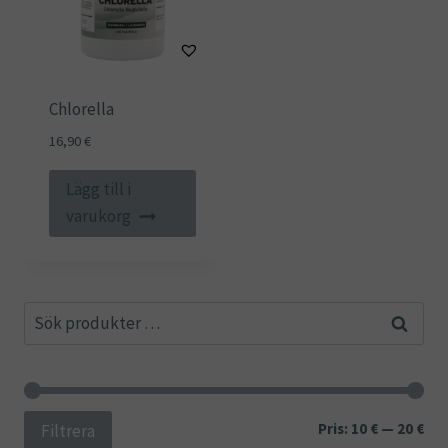
Chlorella
16,90
€
Lägg till i
varukorg
Sök
Sök
efter:
Min
Ma
Pris:
10 €
—
20 €
Filtrera