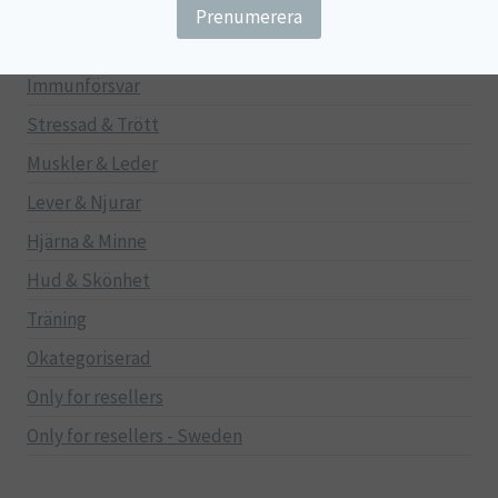
Gravid/Ammande
Mage & Tarm
Immunförsvar
Stressad & Trött
Muskler & Leder
Lever & Njurar
Hjärna & Minne
Hud & Skönhet
Träning
Okategoriserad
Only for resellers
Only for resellers - Sweden