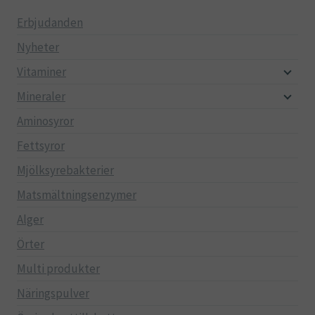
Erbjudanden
Nyheter
Vitaminer
Mineraler
Aminosyror
Fettsyror
Mjölksyrebakterier
Matsmältningsenzymer
Alger
Örter
Multi produkter
Näringspulver