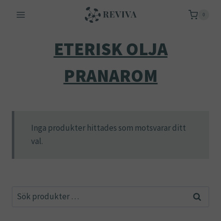
Skip
0
to
content
ETERISK OLJA
PRANAROM
Inga produkter hittades som motsvarar ditt
val.
Sök
Sök
efter: