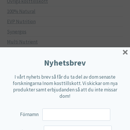
Övriga kosttillskott
100% Natural
EVP Nutrition
Synergos
Multi Nutrient
×
Reviva Nutrition
Nyhetsbrev
Lamberts
Svenska Örtmedicinska Institutet
I vårt nyhets brev så får du ta del av dom senaste
Kenkou Selfcare
forskningarna Inom kosttillskott. Vi skickar om nya
produkter samt erbjudanden så att du inte missar
Green Trade
dom!
NyTid
Barn
Förnamn
Gravid/Ammande