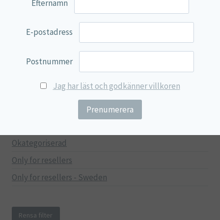
Efternamn
Mage & Tarm
Immunförsvar
E-postadress
Stressad & Trött
Muskler & Leder
Postnummer
Lever & Njurar
Jag har läst och godkänner villkoren
Hjärna & Minne
Hud & Skönhet
Träning
Okategoriserad
Only for resellers
Only for resellers - Sweden
Rensa filter