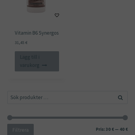
Vitamin B6 Synergos
31,45
€
Lägg till i
varukorg
Sök
Sök
efter:
Min
Ma
Pris:
30 €
—
40 €
Filtrera