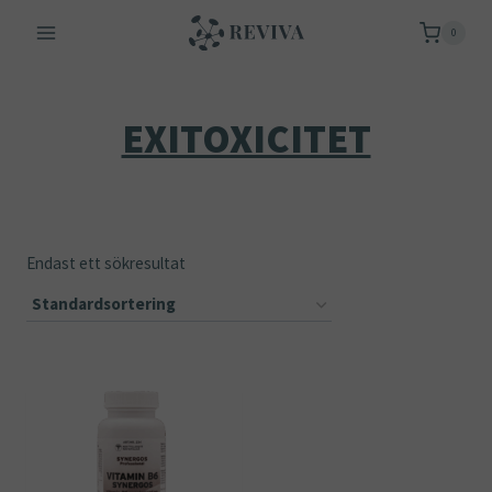
Skip
0
to
content
EXITOXICITET
Endast ett sökresultat