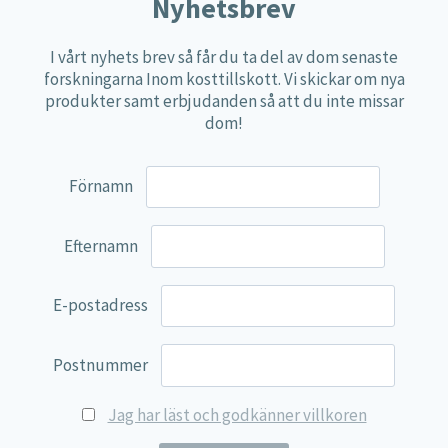
Näringspulver
Nyhetsbrev
Övriga kosttillskott
I vårt nyhets brev så får du ta del av dom senaste
100% Natural
forskningarna Inom kosttillskott. Vi skickar om nya
produkter samt erbjudanden så att du inte missar
EVP Nutrition
dom!
Synergos
Multi Nutrient
Förnamn
Reviva Nutrition
Lamberts
Efternamn
Svenska Örtmedicinska Institutet
E-postadress
Kenkou Selfcare
Green Trade
Postnummer
NyTid
Jag har läst och godkänner villkoren
Barn