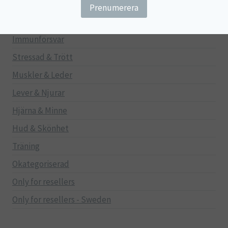
Gravid/Ammande
Mage & Tarm
Immunförsvar
Stressad & Trött
Muskler & Leder
Lever & Njurar
Hjärna & Minne
Hud & Skönhet
Träning
Okategoriserad
Only for resellers
Only for resellers - Sweden