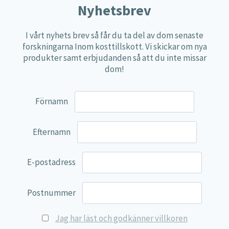
Nyhetsbrev
Näringspulver
Övriga kosttillskott
I vårt nyhets brev så får du ta del av dom senaste
forskningarna Inom kosttillskott. Vi skickar om nya
100% Natural
produkter samt erbjudanden så att du inte missar
EVP Nutrition
dom!
Synergos
Förnamn
Multi Nutrient
Reviva Nutrition
Efternamn
Lamberts
Svenska Örtmedicinska Institutet
E-postadress
Kenkou Selfcare
Green Trade
Postnummer
NyTid
Jag har läst och godkänner villkoren
Barn