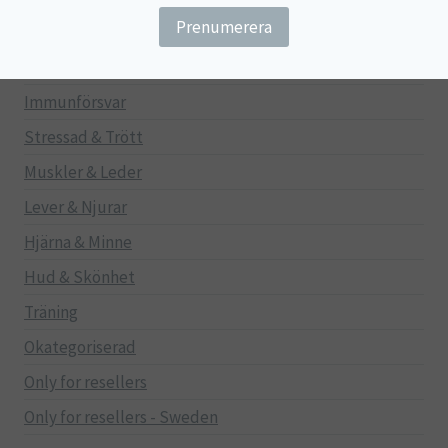
Gravid/Ammande
Mage & Tarm
Immunförsvar
Stressad & Trött
Muskler & Leder
Lever & Njurar
Hjärna & Minne
Hud & Skönhet
Träning
Okategoriserad
Only for resellers
Only for resellers - Sweden