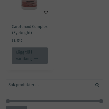
Carotenoid Complex
(Eyebright)
31,45
€
Lägg till i
varukorg
Sök
Sök
efter: