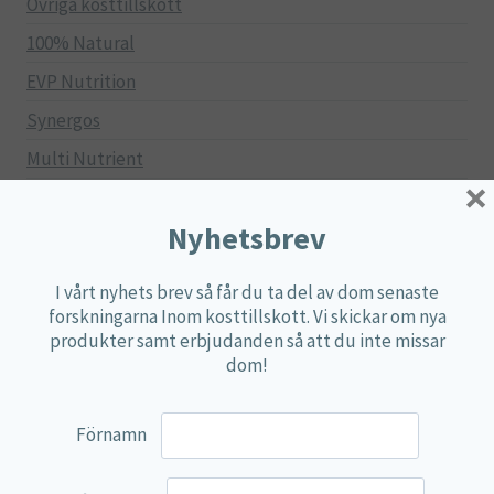
Övriga kosttillskott
100% Natural
EVP Nutrition
Synergos
Multi Nutrient
×
Reviva Nutrition
Nyhetsbrev
Lamberts
Svenska Örtmedicinska Institutet
I vårt nyhets brev så får du ta del av dom senaste
Kenkou Selfcare
forskningarna Inom kosttillskott. Vi skickar om nya
produkter samt erbjudanden så att du inte missar
Green Trade
dom!
NyTid
Barn
Förnamn
Gravid/Ammande