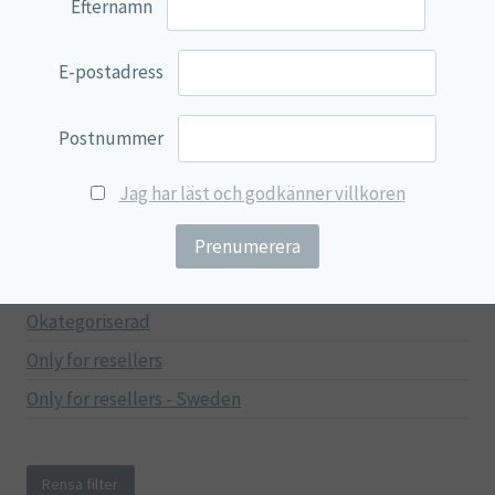
Efternamn
Mage & Tarm
Immunförsvar
E-postadress
Stressad & Trött
Muskler & Leder
Postnummer
Lever & Njurar
Jag har läst och godkänner villkoren
Hjärna & Minne
Hud & Skönhet
Träning
Okategoriserad
Only for resellers
Only for resellers - Sweden
Rensa filter