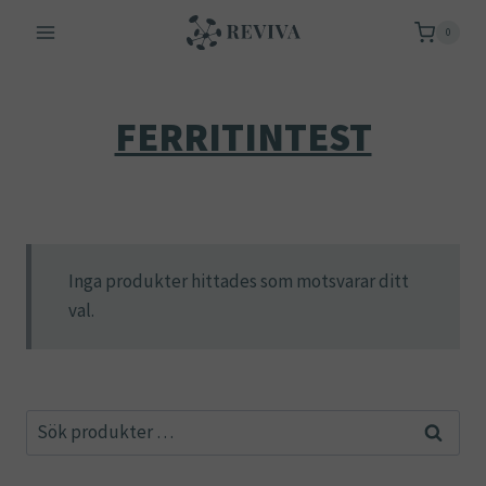
Skip
0
to
content
FERRITINTEST
Inga produkter hittades som motsvarar ditt
val.
Sök
Sök
efter: