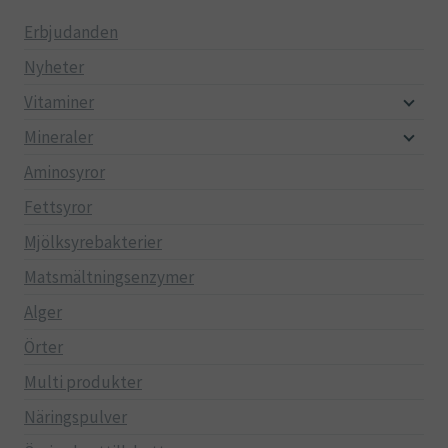
Erbjudanden
Nyheter
Vitaminer
Mineraler
Aminosyror
Fettsyror
Mjölksyrebakterier
Matsmältningsenzymer
Alger
Örter
Multi produkter
Näringspulver