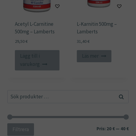
Acetyl L-Carnitine
L-Karnitin 500mg –
500mg – Lamberts
Lamberts
29,50
€
31,40
€
Lägg till i
Läs mer
varukorg
Sök
Sök
efter:
Min
Ma
Pris:
20 €
—
40 €
Filtrera