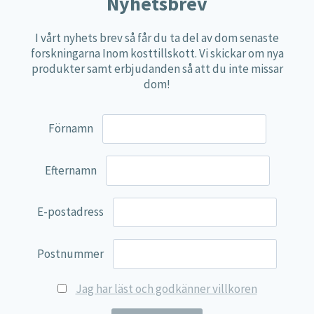
Nyhetsbrev
Övriga kosttillskott
I vårt nyhets brev så får du ta del av dom senaste
100% Natural
forskningarna Inom kosttillskott. Vi skickar om nya
produkter samt erbjudanden så att du inte missar
EVP Nutrition
dom!
Synergos
Multi Nutrient
Förnamn
Reviva Nutrition
Lamberts
Efternamn
Svenska Örtmedicinska Institutet
E-postadress
Kenkou Selfcare
Green Trade
Postnummer
NyTid
Jag har läst och godkänner villkoren
Barn