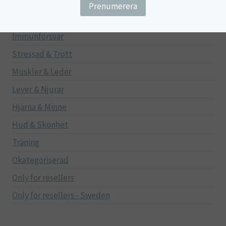
Gravid/Ammande
Mage & Tarm
Immunförsvar
Stressad & Trött
Muskler & Leder
Lever & Njurar
Hjärna & Minne
Hud & Skönhet
Träning
Okategoriserad
Only for resellers
Only for resellers - Sweden