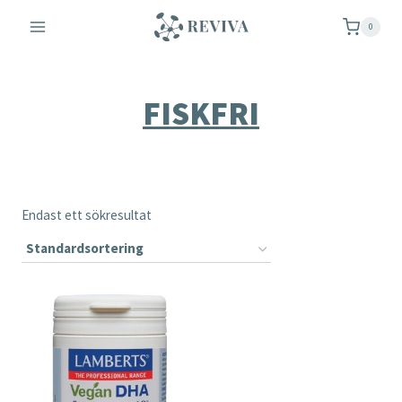
Skip
0
to
content
FISKFRI
Endast ett sökresultat