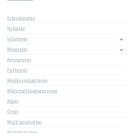
pri
pri
Erbjudanden
Nyheter
Vitaminer
Mineraler
Aminosyror
Fettsyror
Mjölksyrebakterier
Matsmältningsenzymer
Alger
Örter
Multi produkter
Näringspulver