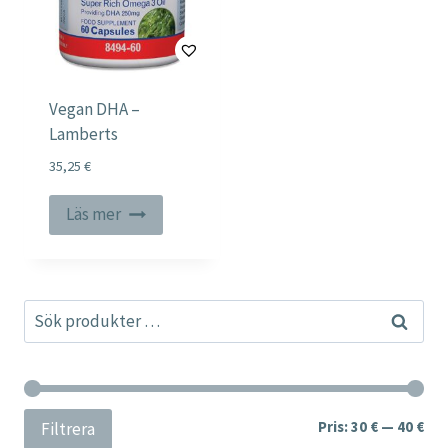
Vegan DHA –
Lamberts
35,25
€
Läs mer
Sök
Sök
efter:
Min
Ma
Pris:
30 €
—
40 €
Filtrera