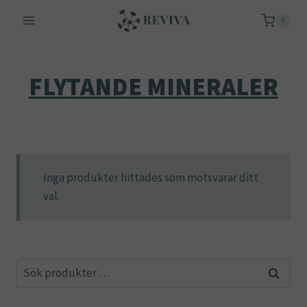
Skip
0
to
content
FLYTANDE MINERALER
Inga produkter hittades som motsvarar ditt
val.
Sök
Sök
efter: