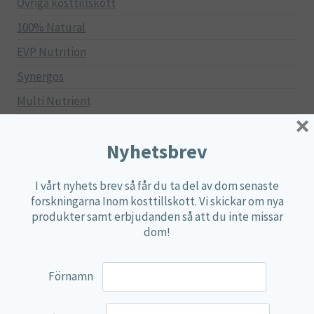
Övriga kosttillskott
100% Natural
EVP Nutrition
Synergos
Multi Nutrient
×
Reviva Nutrition
Nyhetsbrev
Lamberts
Svenska Örtmedicinska Institutet
I vårt nyhets brev så får du ta del av dom senaste
Kenkou Selfcare
forskningarna Inom kosttillskott. Vi skickar om nya
produkter samt erbjudanden så att du inte missar
Green Trade
dom!
NyTid
Barn
Förnamn
Gravid/Ammande