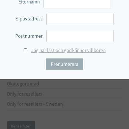
Efternamn
Mage & Tarm
Immunförsvar
E-postadress
Stressad & Trött
Muskler & Leder
Postnummer
Lever & Njurar
Jag har läst och godkänner villkoren
Hjärna & Minne
Hud & Skönhet
Träning
Okategoriserad
Only for resellers
Only for resellers - Sweden
Rensa filter