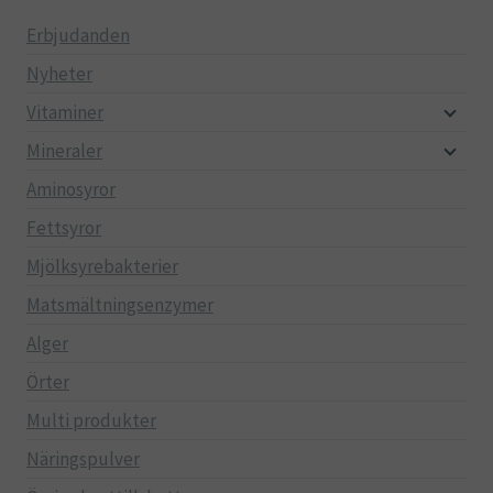
Erbjudanden
Nyheter
Vitaminer
Mineraler
Aminosyror
Fettsyror
Mjölksyrebakterier
Matsmältningsenzymer
Alger
Örter
Multi produkter
Näringspulver