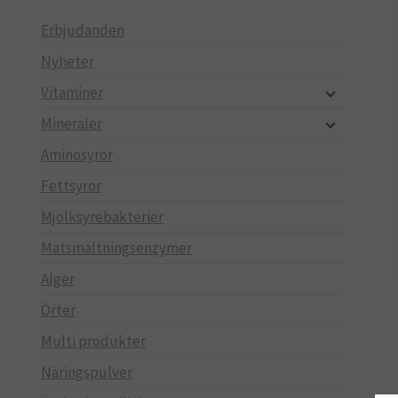
Erbjudanden
Nyheter
Vitaminer
Mineraler
Aminosyror
Fettsyror
Mjölksyrebakterier
Matsmältningsenzymer
Alger
Örter
Multi produkter
Näringspulver