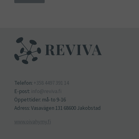
Telefon:
+358 4497 391 14
E-post:
info@reviva.fi
Öppettider: må-to 9-16
Adress: Vasavägen 131 68600 Jakobstad
www.oivahymy.fi