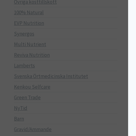
Övriga kosttillskott
100% Natural
EVP Nutrition
Synergos
Multi Nutrient
Reviva Nutrition
Lamberts
Svenska Örtmedicinska Institutet
Kenkou Selfcare
Green Trade
NyTid
Barn
Gravid/Ammande