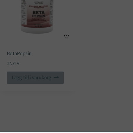
BetaPepsin
27,25
€
Lägg till i varukorg