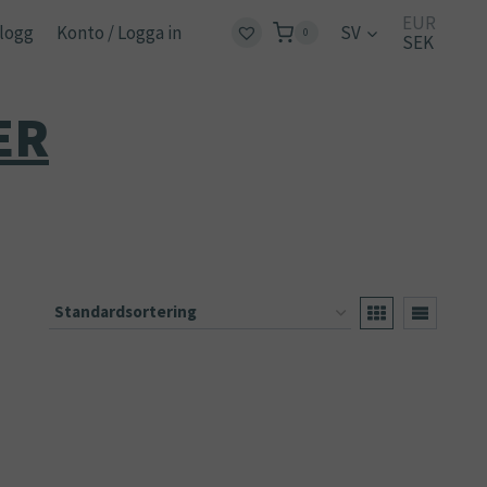
EUR
logg
Konto / Logga in
SV
0
SEK
ER