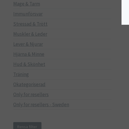
Mage & Tarm
Immunförsvar
Stressad & Trött
Muskler & Leder
Lever & Njurar
Hjärna & Minne
Hud & Skönhet
Träning
Okategoriserad
Only for resellers
Only for resellers - Sweden
Rensa filter