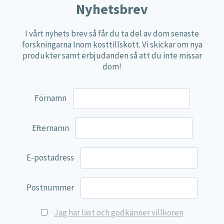
Nyhetsbrev
Näringspulver
Övriga kosttillskott
I vårt nyhets brev så får du ta del av dom senaste
forskningarna Inom kosttillskott. Vi skickar om nya
100% Natural
produkter samt erbjudanden så att du inte missar
EVP Nutrition
dom!
Synergos
Multi Nutrient
Förnamn
Reviva Nutrition
Efternamn
Lamberts
Svenska Örtmedicinska Institutet
E-postadress
Kenkou Selfcare
Green Trade
Postnummer
NyTid
Jag har läst och godkänner villkoren
Barn