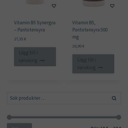
Vitamin B5 Synergos
Vitamin B5,
– Pantotensyra
Pantotensyra 500
mg
27,35
€
16,90
€
Lägg till i
Lägg till i
varukorg
varukorg
Sök
Sök
efter:
Min
Ma