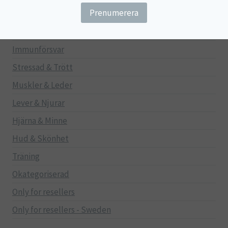
Gravid/Ammande
Mage & Tarm
Immunförsvar
Stressad & Trött
Muskler & Leder
Lever & Njurar
Hjärna & Minne
Hud & Skönhet
Träning
Okategoriserad
Only for resellers
Only for resellers - Sweden