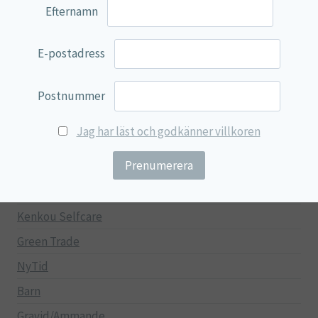
Efternamn
Övriga kosttillskott
100% Natural
E-postadress
EVP Nutrition
Synergos
Postnummer
Multi Nutrient
Jag har läst och godkänner villkoren
Reviva Nutrition
Lamberts
Svenska Örtmedicinska Institutet
Kenkou Selfcare
Green Trade
NyTid
Barn
Gravid/Ammande