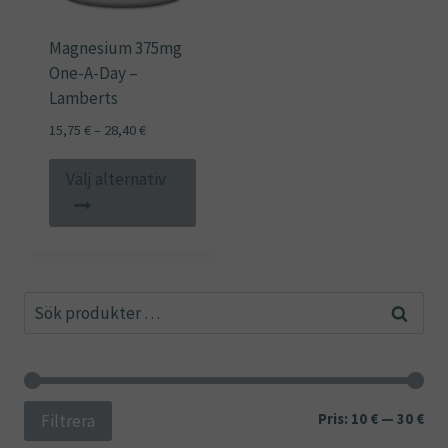
Magnesium 375mg
One-A-Day –
Lamberts
Prisintervall:
15,75
€
–
28,40
€
15,75 €
Den
till
Välj alternativ
här
28,40 €
produkten
har
flera
Sök
varianter.
Sök
efter:
De
olika
alternativen
kan
Min
Ma
Pris:
10 €
—
30 €
Filtrera
väljas