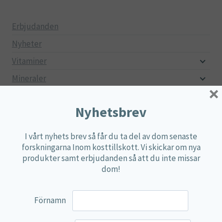
pri
pri
på
produktsidan
Erbjudanden
Nyheter
Vitaminer
Mineraler
×
Aminosyror
Nyhetsbrev
Fettsyror
Mjölksyrebakterier
I vårt nyhets brev så får du ta del av dom senaste
forskningarna Inom kosttillskott. Vi skickar om nya
Matsmältningsenzymer
produkter samt erbjudanden så att du inte missar
Alger
dom!
Örter
Multi produkter
Förnamn
Näringspulver