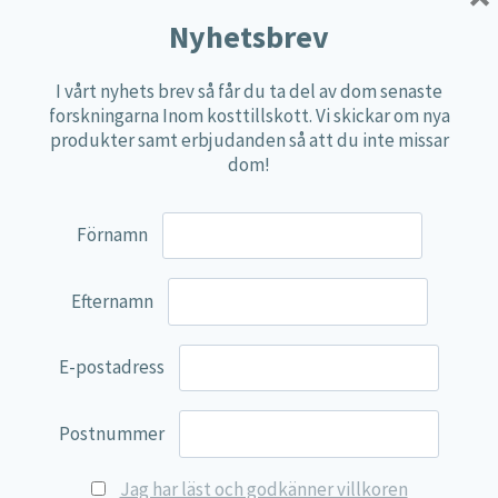
Multi produkter
Nyhetsbrev
Näringspulver
I vårt nyhets brev så får du ta del av dom senaste
Övriga kosttillskott
forskningarna Inom kosttillskott. Vi skickar om nya
100% Natural
produkter samt erbjudanden så att du inte missar
dom!
EVP Nutrition
Synergos
Förnamn
Multi Nutrient
Reviva Nutrition
Efternamn
Lamberts
Svenska Örtmedicinska Institutet
E-postadress
Kenkou Selfcare
Postnummer
Green Trade
NyTid
Jag har läst och godkänner villkoren