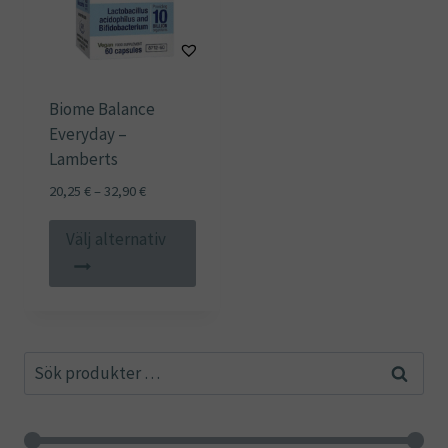
Biome Balance
Everyday –
Lamberts
Prisintervall:
20,25
€
–
32,90
€
20,25 €
Den
till
Välj alternativ
här
32,90 €
produkten
har
flera
Sök
varianter.
Sök
efter:
De
olika
alternativen