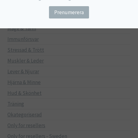
Barn
Gravid/Ammande
Mage & Tarm
Immunförsvar
Stressad & Trött
Muskler & Leder
Lever & Njurar
Hjärna & Minne
Hud & Skönhet
Träning
Okategoriserad
Only for resellers
Only for resellers - Sweden