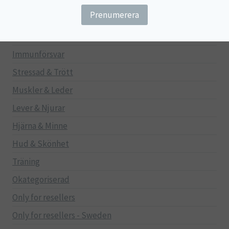
Barn
Gravid/Ammande
Mage & Tarm
Immunförsvar
Stressad & Trött
Muskler & Leder
Lever & Njurar
Hjärna & Minne
Hud & Skönhet
Träning
Okategoriserad
Only for resellers
Only for resellers - Sweden