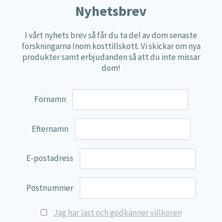
Nyhetsbrev
Näringspulver
Övriga kosttillskott
I vårt nyhets brev så får du ta del av dom senaste
forskningarna Inom kosttillskott. Vi skickar om nya
100% Natural
produkter samt erbjudanden så att du inte missar
EVP Nutrition
dom!
Synergos
Förnamn
Multi Nutrient
Reviva Nutrition
Efternamn
Lamberts
Svenska Örtmedicinska Institutet
E-postadress
Kenkou Selfcare
Postnummer
Green Trade
NyTid
Jag har läst och godkänner villkoren