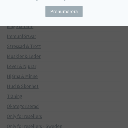
Barn
Gravid/Ammande
Mage & Tarm
Immunförsvar
Stressad & Trött
Muskler & Leder
Lever & Njurar
Hjärna & Minne
Hud & Skönhet
Träning
Okategoriserad
Only for resellers
Only for resellers - Sweden