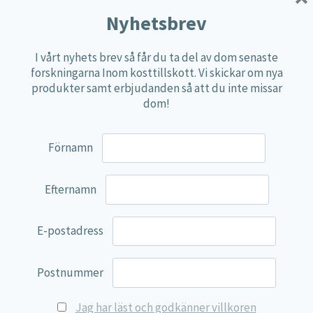
Multi produkter
Nyhetsbrev
Näringspulver
I vårt nyhets brev så får du ta del av dom senaste
Övriga kosttillskott
forskningarna Inom kosttillskott. Vi skickar om nya
100% Natural
produkter samt erbjudanden så att du inte missar
dom!
EVP Nutrition
Synergos
Förnamn
Multi Nutrient
Reviva Nutrition
Efternamn
Lamberts
Svenska Örtmedicinska Institutet
E-postadress
Kenkou Selfcare
Postnummer
Green Trade
NyTid
Jag har läst och godkänner villkoren