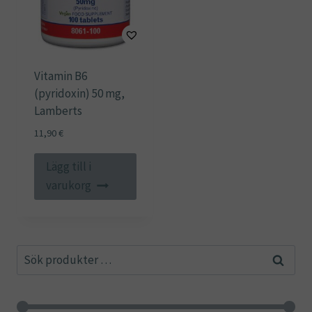
Vitamin B6
(pyridoxin) 50 mg,
Lamberts
11,90
€
Lägg till i
varukorg
Sök
Sök
efter: