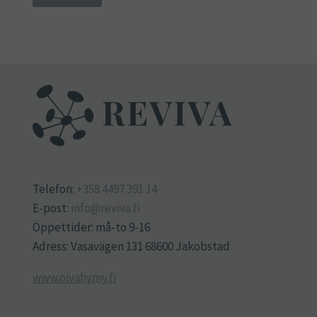
Telefon:
+358 4497 391 14
E-post:
info@reviva.fi
Öppettider: må-to 9-16
Adress: Vasavägen 131 68600 Jakobstad
www.oivahymy.fi