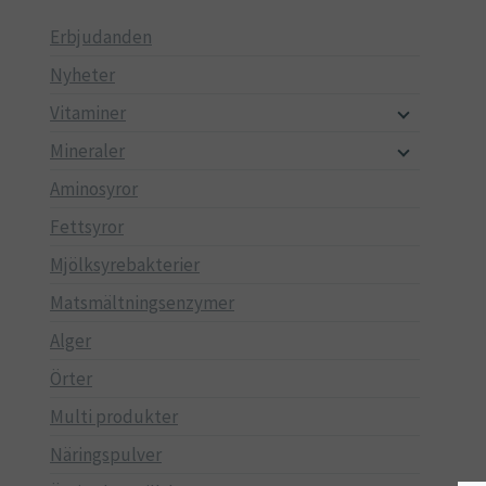
Erbjudanden
Nyheter
Vitaminer
Mineraler
Aminosyror
Fettsyror
Mjölksyrebakterier
Matsmältningsenzymer
Alger
Örter
Multi produkter
Näringspulver