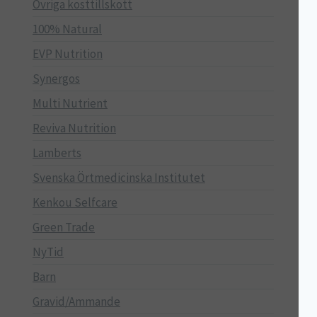
Övriga kosttillskott
100% Natural
EVP Nutrition
Synergos
Multi Nutrient
Reviva Nutrition
Lamberts
Svenska Örtmedicinska Institutet
Kenkou Selfcare
Green Trade
NyTid
Barn
Gravid/Ammande