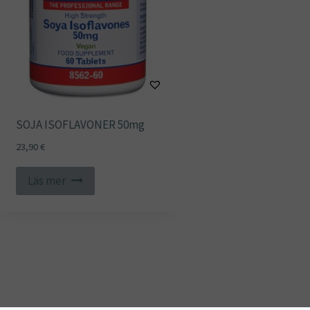
SOJA ISOFLAVONER 50mg
23,90
€
Läs mer