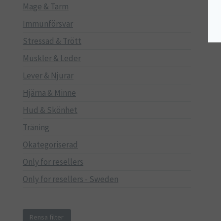
Mage & Tarm
Immunförsvar
Stressad & Trött
Muskler & Leder
Lever & Njurar
Hjärna & Minne
Hud & Skönhet
Träning
Okategoriserad
Only for resellers
Only for resellers - Sweden
Rensa filter