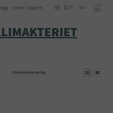
EUR
logg
Konto / Logga in
SV
0
SEK
LIMAKTERIET