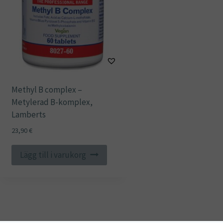
Methyl B complex –
Metylerad B-komplex,
Lamberts
23,90
€
Lägg till i varukorg