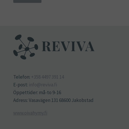
Telefon:
+358 4497 391 14
E-post:
info@reviva.fi
Öppettider: må-to 9-16
Adress: Vasavägen 131 68600 Jakobstad
www.oivahymy.fi