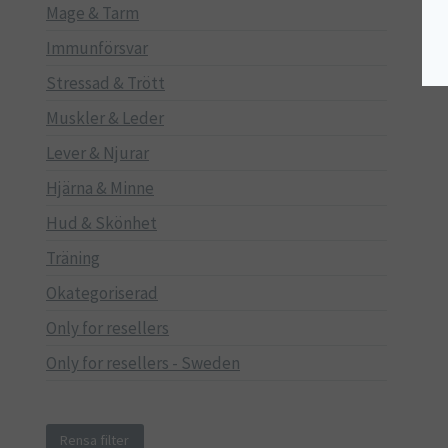
Mage & Tarm
Immunförsvar
Stressad & Trött
Muskler & Leder
Lever & Njurar
Hjärna & Minne
Hud & Skönhet
Träning
Okategoriserad
Only for resellers
Only for resellers - Sweden
Rensa filter