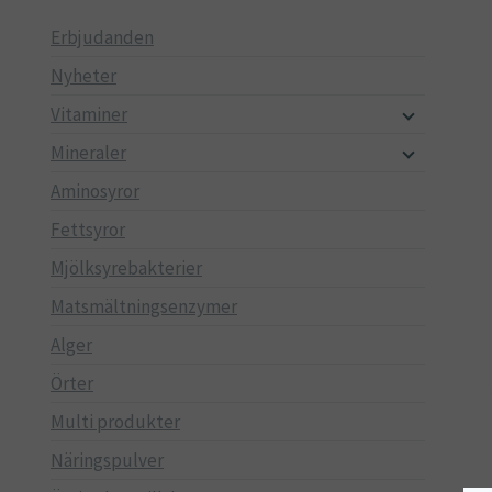
Erbjudanden
Nyheter
Vitaminer
Mineraler
Aminosyror
Fettsyror
Mjölksyrebakterier
Matsmältningsenzymer
Alger
Örter
Multi produkter
Näringspulver