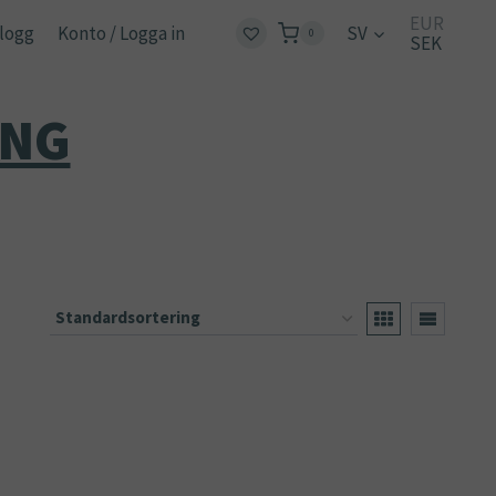
EUR
logg
Konto / Logga in
SV
0
SEK
ING