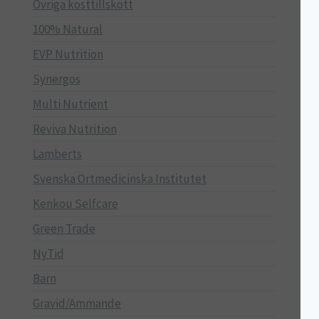
Övriga kosttillskott
100% Natural
EVP Nutrition
Synergos
Multi Nutrient
Reviva Nutrition
Lamberts
Svenska Örtmedicinska Institutet
Kenkou Selfcare
Green Trade
NyTid
Barn
Gravid/Ammande