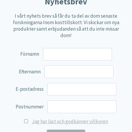
Nyhetsbrev
Övriga kosttillskott
I vårt nyhets brev så får du ta del av dom senaste
100% Natural
forskningarna Inom kosttillskott. Vi skickar om nya
produkter samt erbjudanden så att du inte missar
EVP Nutrition
dom!
Synergos
Multi Nutrient
Förnamn
Reviva Nutrition
Lamberts
Efternamn
Svenska Örtmedicinska Institutet
E-postadress
Kenkou Selfcare
Green Trade
Postnummer
NyTid
Jag har läst och godkänner villkoren
Barn