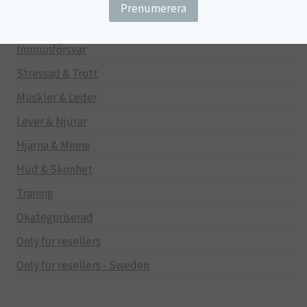
Gravid/Ammande
Mage & Tarm
Immunförsvar
Stressad & Trött
Muskler & Leder
Lever & Njurar
Hjärna & Minne
Hud & Skönhet
Träning
Okategoriserad
Only for resellers
Only for resellers - Sweden