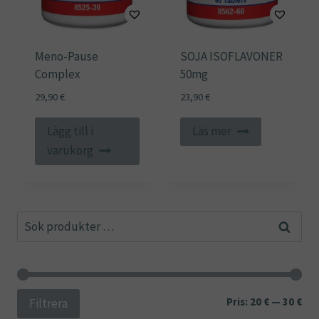
Meno-Pause
SOJA ISOFLAVONER
Complex
50mg
29,90
€
23,90
€
Lägg till i
Läs mer
varukorg
Sök
Sök
efter:
Min
Ma
Pris:
20 €
—
30 €
Filtrera