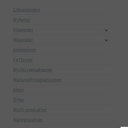
Erbjudanden
Nyheter
Vitaminer
Mineraler
Aminosyror
Fettsyror
Mjölksyrebakterier
Matsmältningsenzymer
Alger
Örter
Multi produkter
Näringspulver