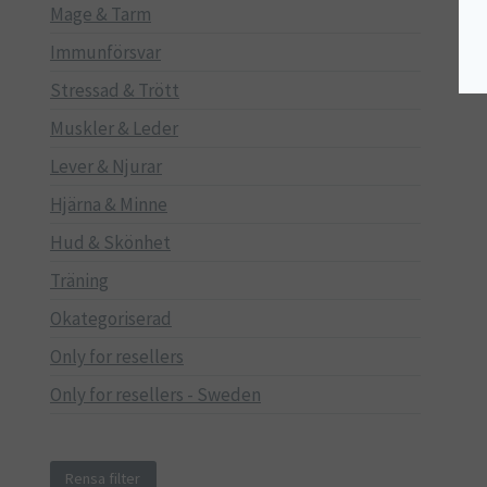
Mage & Tarm
Immunförsvar
Stressad & Trött
Muskler & Leder
Lever & Njurar
Hjärna & Minne
Hud & Skönhet
Träning
Okategoriserad
Only for resellers
Only for resellers - Sweden
Rensa filter