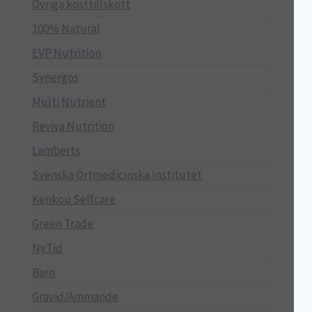
Övriga kosttillskott
100% Natural
EVP Nutrition
Synergos
Multi Nutrient
Reviva Nutrition
Lamberts
Svenska Örtmedicinska Institutet
Kenkou Selfcare
Green Trade
NyTid
Barn
Gravid/Ammande