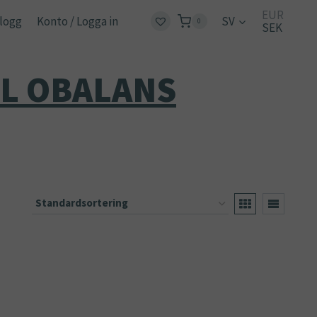
EUR
logg
Konto / Logga in
SV
0
SEK
L OBALANS