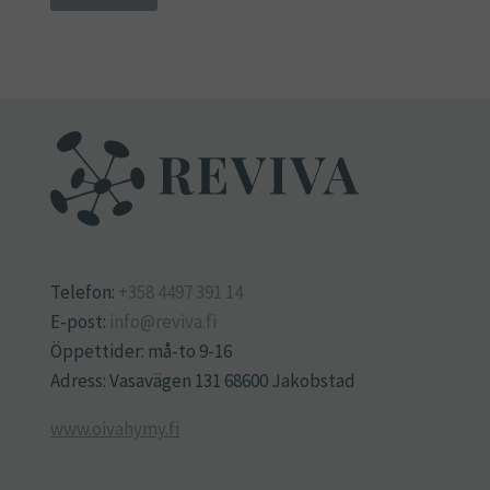
Telefon:
+358 4497 391 14
E-post:
info@reviva.fi
Öppettider: må-to 9-16
Adress: Vasavägen 131 68600 Jakobstad
www.oivahymy.fi