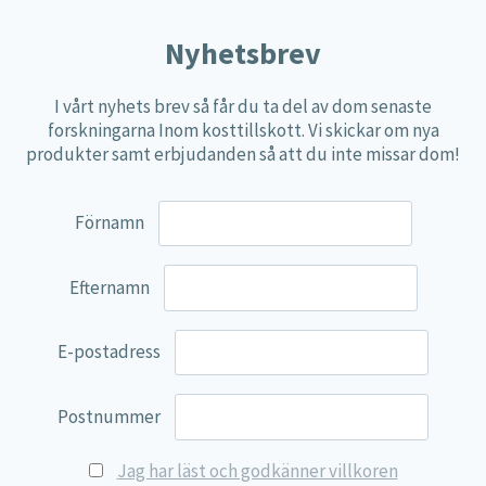
alternativen
Nyhetsbrev
kan
väljas
I vårt nyhets brev så får du ta del av dom senaste
på
forskningarna Inom kosttillskott. Vi skickar om nya
produktsidan
produkter samt erbjudanden så att du inte missar dom!
Förnamn
Efternamn
E-postadress
Postnummer
Jag har läst och godkänner villkoren