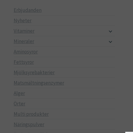
Erbjudanden
Nyheter
Vitaminer
Mineraler
Aminosyror
Fettsyror
Mjölksyrebakterier
Matsmältningsenzymer
Alger
Örter
Multi produkter
Näringspulver