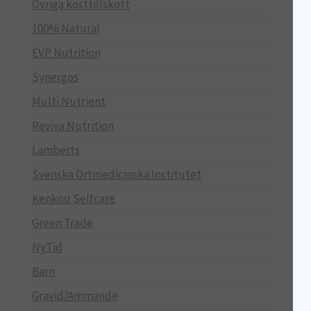
Övriga kosttillskott
100% Natural
EVP Nutrition
Synergos
Multi Nutrient
Reviva Nutrition
Lamberts
Svenska Örtmedicinska Institutet
Kenkou Selfcare
Green Trade
NyTid
Barn
Gravid/Ammande