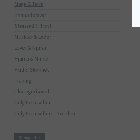
Mage & Tarm
Immunförsvar
Stressad & Trött
Muskler & Leder
Lever & Njurar
Hjärna & Minne
Hud & Skönhet
Träning
Okategoriserad
Only for resellers
Only for resellers - Sweden
Rensa filter