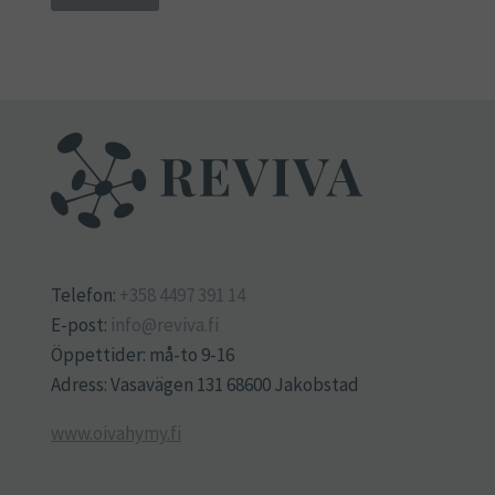
Telefon:
+358 4497 391 14
E-post:
info@reviva.fi
Öppettider: må-to 9-16
Adress: Vasavägen 131 68600 Jakobstad
www.oivahymy.fi