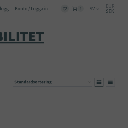
EUR
logg
Konto / Logga in
SV
0
SEK
ILITET