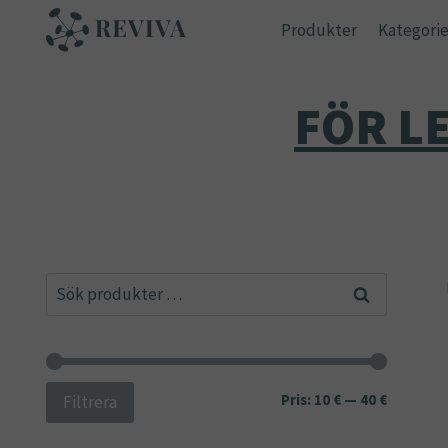
Skip
Produkter
Kategorie
to
content
FÖR L
Sök
Sök
efter:
Min
Max
Pris:
10 €
—
40 €
Filtrera
pris
pris