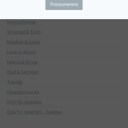
Gravid/Ammande
Mage & Tarm
Immunförsvar
Stressad & Trött
Muskler & Leder
Lever & Njurar
Hjärna & Minne
Hud & Skönhet
Träning
Okategoriserad
Only for resellers
Only for resellers - Sweden