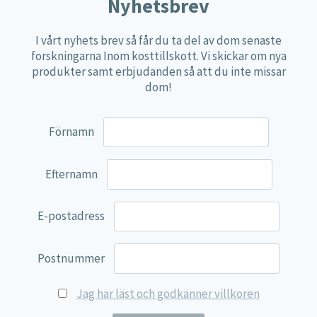
Näringspulver
Nyhetsbrev
Övriga kosttillskott
I vårt nyhets brev så får du ta del av dom senaste
100% Natural
forskningarna Inom kosttillskott. Vi skickar om nya
produkter samt erbjudanden så att du inte missar
EVP Nutrition
dom!
Synergos
Multi Nutrient
Förnamn
Reviva Nutrition
Lamberts
Efternamn
Svenska Örtmedicinska Institutet
E-postadress
Kenkou Selfcare
Green Trade
Postnummer
NyTid
Jag har läst och godkänner villkoren
Barn