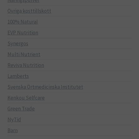
Näringspulver
Övriga kosttillskott
100% Natural
EVP Nutrition
Synergos
Multi Nutrient
Reviva Nutrition
Lamberts
Svenska Örtmedicinska Institutet
Kenkou Selfcare
Green Trade
NyTid
Barn