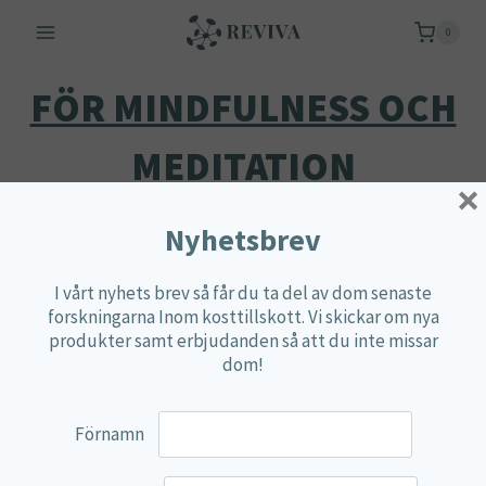
Skip
0
to
content
FÖR MINDFULNESS OCH
MEDITATION
×
Nyhetsbrev
Endast ett sökresultat
I vårt nyhets brev så får du ta del av dom senaste
forskningarna Inom kosttillskott. Vi skickar om nya
produkter samt erbjudanden så att du inte missar
dom!
Förnamn