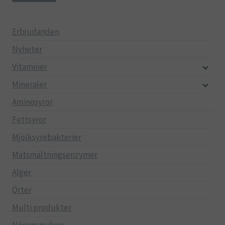
pri
pri
Erbjudanden
Nyheter
Vitaminer
Mineraler
Aminosyror
Fettsyror
Mjölksyrebakterier
Matsmältningsenzymer
Alger
Örter
Multi produkter