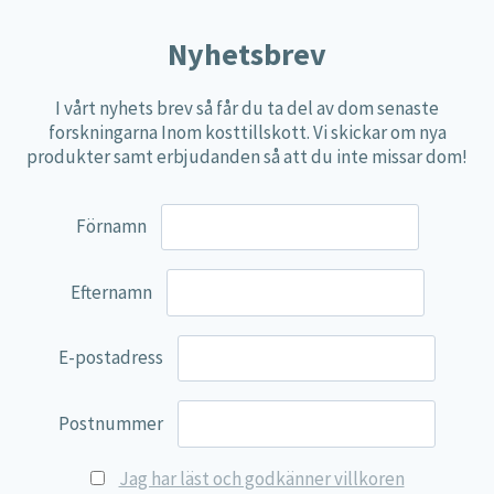
alternativen
Nyhetsbrev
kan
väljas
I vårt nyhets brev så får du ta del av dom senaste
på
forskningarna Inom kosttillskott. Vi skickar om nya
produktsidan
produkter samt erbjudanden så att du inte missar dom!
Förnamn
Efternamn
E-postadress
Postnummer
Jag har läst och godkänner villkoren