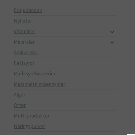
Erbjudanden
Nyheter
Vitaminer
Mineraler
Aminosyror
Fettsyror
Mjölksyrebakterier
Matsmältningsenzymer
Alger
Örter
Multi produkter
Näringspulver