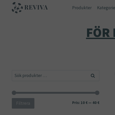
Skip
Produkter
Kategorie
to
content
FÖR 
Sök
Sök
efter:
Min
Max
Pris:
10 €
—
40 €
Filtrera
pris
pris