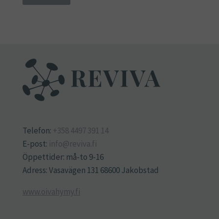
Telefon:
+358 4497 391 14
E-post:
info@reviva.fi
Öppettider: må-to 9-16
Adress: Vasavägen 131 68600 Jakobstad
www.oivahymy.fi