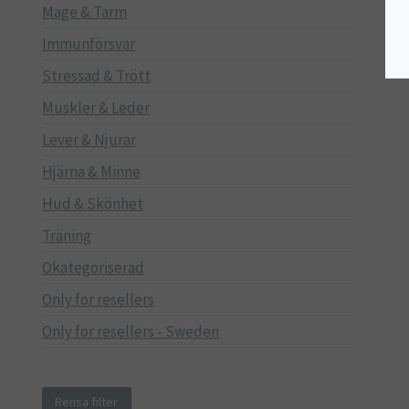
Mage & Tarm
Immunförsvar
Stressad & Trött
Muskler & Leder
Lever & Njurar
Hjärna & Minne
Hud & Skönhet
Träning
Okategoriserad
Only for resellers
Only for resellers - Sweden
Rensa filter