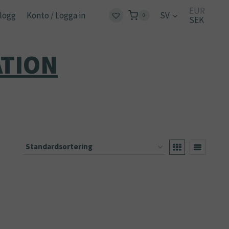
EUR
logg
Konto / Logga in
SV
0
SEK
ATION