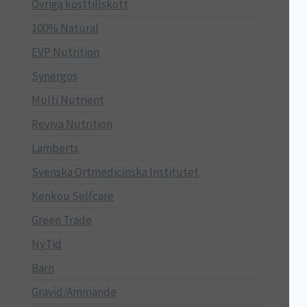
Övriga kosttillskott
100% Natural
EVP Nutrition
Synergos
Multi Nutrient
Reviva Nutrition
Lamberts
Svenska Örtmedicinska Institutet
Kenkou Selfcare
Green Trade
NyTid
Barn
Gravid/Ammande