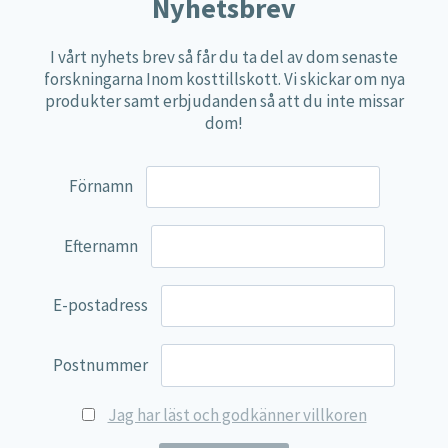
Näringspulver
Nyhetsbrev
Övriga kosttillskott
I vårt nyhets brev så får du ta del av dom senaste
100% Natural
forskningarna Inom kosttillskott. Vi skickar om nya
produkter samt erbjudanden så att du inte missar
EVP Nutrition
dom!
Synergos
Multi Nutrient
Förnamn
Reviva Nutrition
Lamberts
Efternamn
Svenska Örtmedicinska Institutet
E-postadress
Kenkou Selfcare
Green Trade
Postnummer
NyTid
Jag har läst och godkänner villkoren
Barn