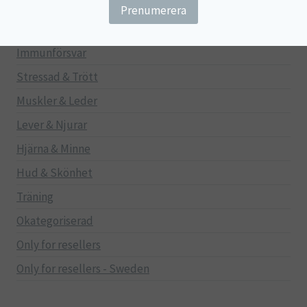
Gravid/Ammande
Mage & Tarm
Immunförsvar
Stressad & Trött
Muskler & Leder
Lever & Njurar
Hjärna & Minne
Hud & Skönhet
Träning
Okategoriserad
Only for resellers
Only for resellers - Sweden