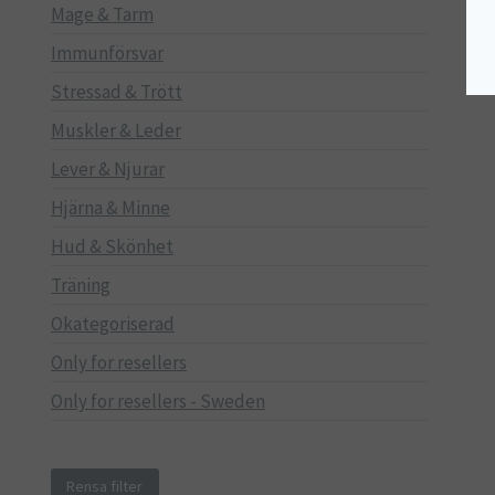
Mage & Tarm
Immunförsvar
Stressad & Trött
Muskler & Leder
Lever & Njurar
Hjärna & Minne
Hud & Skönhet
Träning
Okategoriserad
Only for resellers
Only for resellers - Sweden
Rensa filter