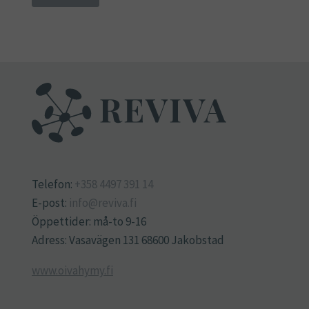
Telefon:
+358 4497 391 14
E-post:
info@reviva.fi
Öppettider: må-to 9-16
Adress: Vasavägen 131 68600 Jakobstad
www.oivahymy.fi