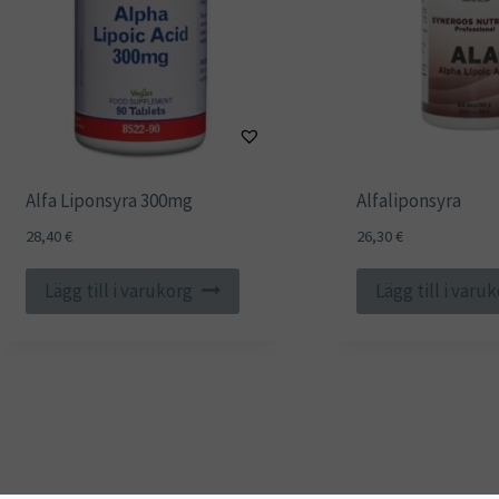
Alfa Liponsyra 300mg
Alfaliponsyra
28,40
€
26,30
€
Lägg till i varukorg
Lägg till i varu