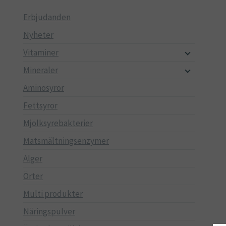
Erbjudanden
Nyheter
Vitaminer
Mineraler
Aminosyror
Fettsyror
Mjölksyrebakterier
Matsmältningsenzymer
Alger
Örter
Multi produkter
Näringspulver