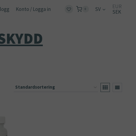
EUR
logg
Konto / Logga in
SV
0
SEK
 SKYDD