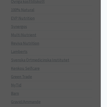
Övriga kosttillskott
100% Natural
EVP Nutrition
Synergos
Multi Nutrient
Reviva Nutrition
Lamberts
Svenska Örtmedicinska Institutet
Kenkou Selfcare
Green Trade
NyTid
Barn
Gravid/Ammande