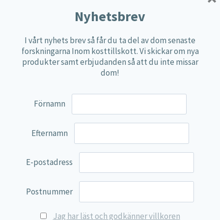
Multi produkter
Nyhetsbrev
Näringspulver
I vårt nyhets brev så får du ta del av dom senaste
Övriga kosttillskott
forskningarna Inom kosttillskott. Vi skickar om nya
100% Natural
produkter samt erbjudanden så att du inte missar
dom!
EVP Nutrition
Synergos
Förnamn
Multi Nutrient
Reviva Nutrition
Efternamn
Lamberts
Svenska Örtmedicinska Institutet
E-postadress
Kenkou Selfcare
Postnummer
Green Trade
NyTid
Jag har läst och godkänner villkoren