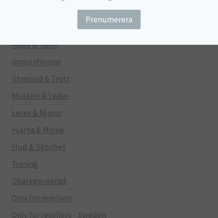
Barn
Gravid/Ammande
Mage & Tarm
Immunförsvar
Stressad & Trött
Muskler & Leder
Lever & Njurar
Hjärna & Minne
Hud & Skönhet
Träning
Okategoriserad
Only for resellers
Only for resellers - Sweden