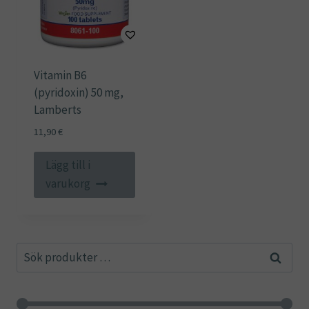
Vitamin B6
(pyridoxin) 50 mg,
Lamberts
11,90
€
Lägg till i
varukorg
Sök
Sök
efter: