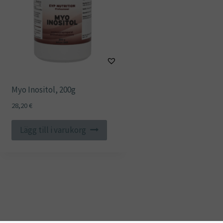
Myo Inositol, 200g
28,20
€
Lägg till i varukorg