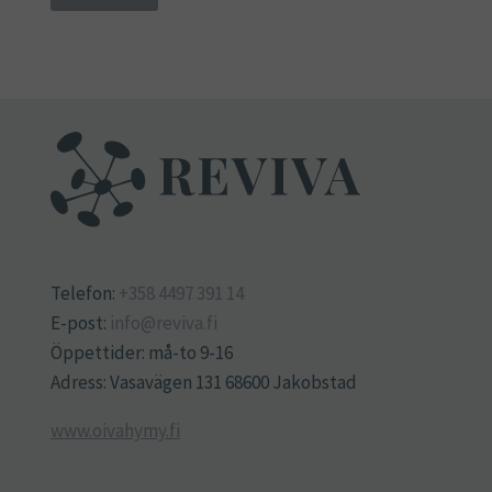
Telefon:
+358 4497 391 14
E-post:
info@reviva.fi
Öppettider: må-to 9-16
Adress: Vasavägen 131 68600 Jakobstad
www.oivahymy.fi