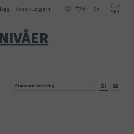
EUR
logg
Konto / Logga in
SV
0
SEK
NIVÅER