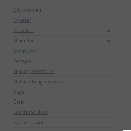
Erbjudanden
Nyheter
Vitaminer
Mineraler
Aminosyror
Fettsyror
Mjölksyrebakterier
Matsmältningsenzymer
Alger
Örter
Multi produkter
Näringspulver