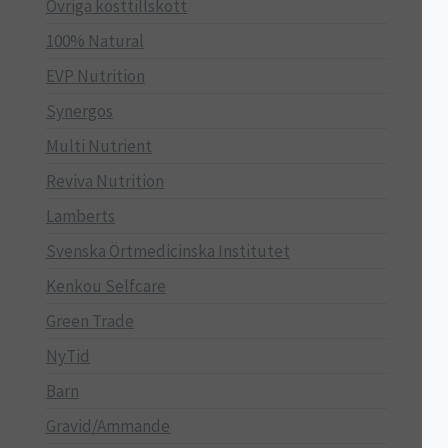
Övriga kosttillskott
100% Natural
EVP Nutrition
Synergos
Multi Nutrient
Reviva Nutrition
Lamberts
Svenska Örtmedicinska Institutet
Kenkou Selfcare
Green Trade
NyTid
Barn
Gravid/Ammande