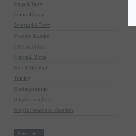
Mage & Tarm
Immunförsvar
Stressad & Trött
Muskler & Leder
Lever & Njurar
Hjärna & Minne
Hud & Skönhet
Träning
Okategoriserad
Only for resellers
Only for resellers - Sweden
Rensa filter