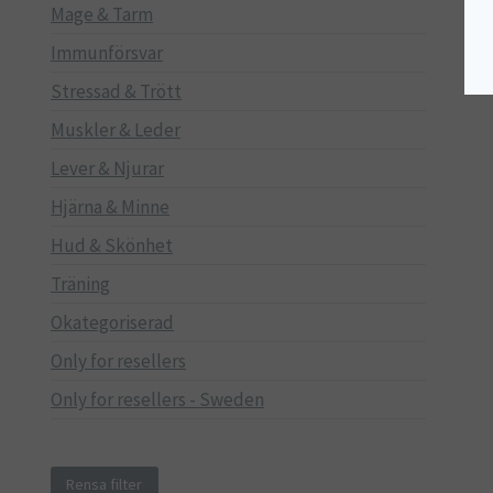
Mage & Tarm
Immunförsvar
Stressad & Trött
Muskler & Leder
Lever & Njurar
Hjärna & Minne
Hud & Skönhet
Träning
Okategoriserad
Only for resellers
Only for resellers - Sweden
Rensa filter