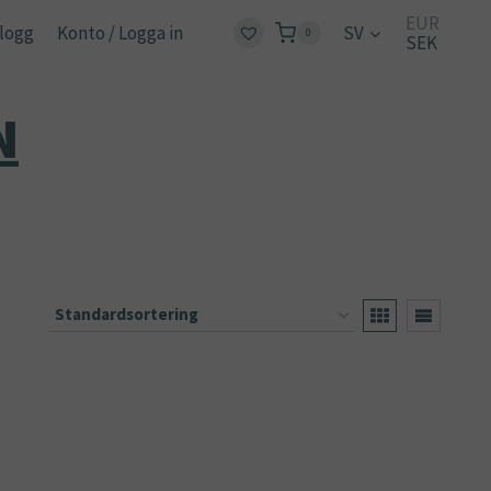
EUR
logg
Konto / Logga in
SV
0
SEK
N