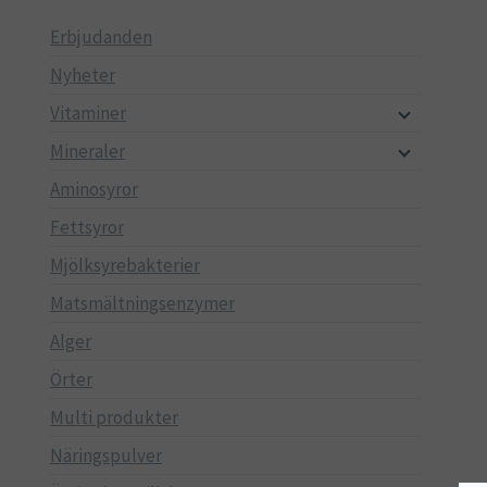
Erbjudanden
Nyheter
Vitaminer
Mineraler
Aminosyror
Fettsyror
Mjölksyrebakterier
Matsmältningsenzymer
Alger
Örter
Multi produkter
Näringspulver