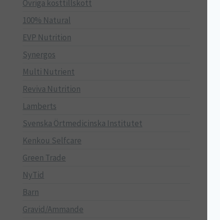
Övriga kosttillskott
100% Natural
EVP Nutrition
Synergos
Multi Nutrient
Reviva Nutrition
Lamberts
Svenska Örtmedicinska Institutet
Kenkou Selfcare
Green Trade
NyTid
Barn
Gravid/Ammande