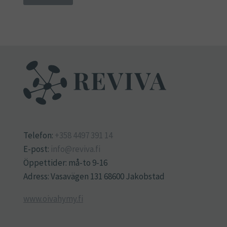
Telefon:
+358 4497 391 14
E-post:
info@reviva.fi
Öppettider: må-to 9-16
Adress: Vasavägen 131 68600 Jakobstad
www.oivahymy.fi