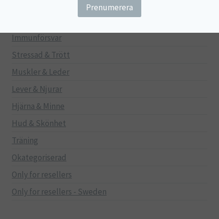
Gravid/Ammande
Mage & Tarm
Immunförsvar
Stressad & Trött
Muskler & Leder
Lever & Njurar
Hjärna & Minne
Hud & Skönhet
Träning
Okategoriserad
Only for resellers
Only for resellers - Sweden