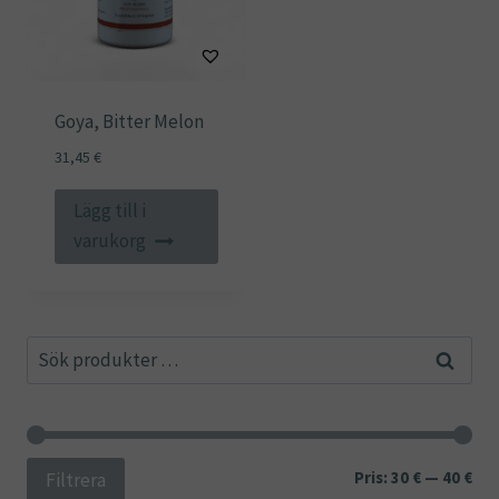
Goya, Bitter Melon
31,45
€
Lägg till i
varukorg
Sök
Sök
efter:
Min
Ma
Pris:
30 €
—
40 €
Filtrera