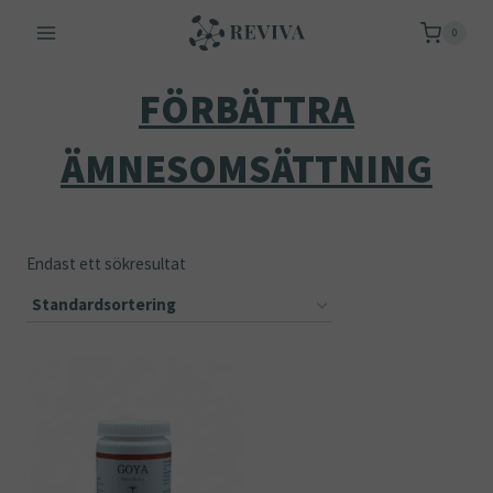
Skip
0
to
content
FÖRBÄTTRA
ÄMNESOMSÄTTNING
Endast ett sökresultat