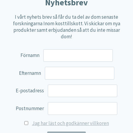
Näringspulver
Nyhetsbrev
Övriga kosttillskott
I vårt nyhets brev så får du ta del av dom senaste
100% Natural
forskningarna Inom kosttillskott. Vi skickar om nya
produkter samt erbjudanden så att du inte missar
EVP Nutrition
dom!
Synergos
Multi Nutrient
Förnamn
Reviva Nutrition
Lamberts
Efternamn
Svenska Örtmedicinska Institutet
E-postadress
Kenkou Selfcare
Green Trade
Postnummer
NyTid
Jag har läst och godkänner villkoren
Barn