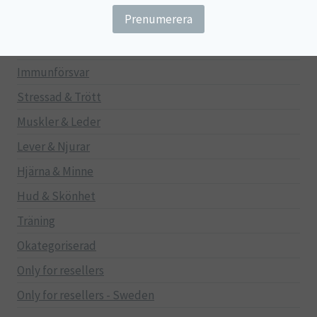
Gravid/Ammande
Mage & Tarm
Immunförsvar
Stressad & Trött
Muskler & Leder
Lever & Njurar
Hjärna & Minne
Hud & Skönhet
Träning
Okategoriserad
Only for resellers
Only for resellers - Sweden