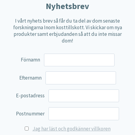
Nyhetsbrev
Näringspulver
Övriga kosttillskott
I vårt nyhets brev så får du ta del av dom senaste
forskningarna Inom kosttillskott. Vi skickar om nya
100% Natural
produkter samt erbjudanden så att du inte missar
EVP Nutrition
dom!
Synergos
Förnamn
Multi Nutrient
Reviva Nutrition
Efternamn
Lamberts
Svenska Örtmedicinska Institutet
E-postadress
Kenkou Selfcare
Green Trade
Postnummer
NyTid
Jag har läst och godkänner villkoren
Barn