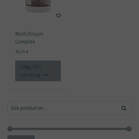
Multi Enzym
Complex
45,15
€
Lägg till i
varukorg
Sök
Sök
efter: