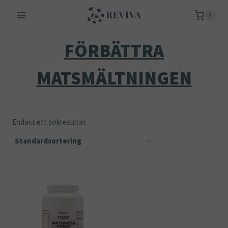
Skip
0
to
content
FÖRBÄTTRA
MATSMÄLTNINGEN
Endast ett sökresultat