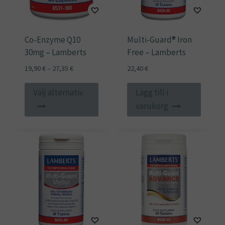
Co-Enzyme Q10
Multi-Guard® Iron
30mg – Lamberts
Free – Lamberts
Prisintervall:
19,90
€
–
27,35
€
22,40
€
19,90 €
Den
till
Välj alternativ
Lägg till i
här
27,35 €
varukorg
produkten
har
flera
varianter.
De
olika
alternativen
kan
väljas