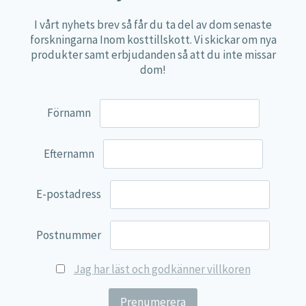
Erbjudanden
I vårt nyhets brev så får du ta del av dom senaste
Nyheter
forskningarna Inom kosttillskott. Vi skickar om nya
produkter samt erbjudanden så att du inte missar
Vitaminer
dom!
Mineraler
Aminosyror
Förnamn
Fettsyror
Efternamn
Mjölksyrebakterier
Matsmältningsenzymer
E-postadress
Alger
Örter
Postnummer
Multi produkter
Jag har läst och godkänner villkoren
Näringspulver
Övriga kosttillskott