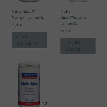
på
Multi-Guard®
Multi-
produktsidan
Methyl – Lamberts
Guard®Advance –
Lamberts
41,90
€
29,90
€
Lägg till i
Lägg till i
varukorg
varukorg