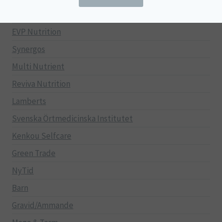
100% Natural
EVP Nutrition
Synergos
Multi Nutrient
Reviva Nutrition
Lamberts
Svenska Örtmedicinska Institutet
Kenkou Selfcare
Green Trade
NyTid
Barn
Gravid/Ammande