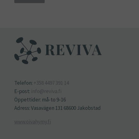
Telefon:
+358 4497 391 14
E-post:
info@reviva.fi
Öppettider: må-to 9-16
Adress: Vasavägen 131 68600 Jakobstad
www.oivahymy.fi