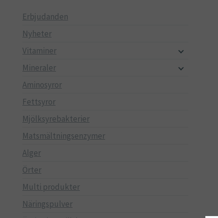
Erbjudanden
Nyheter
Vitaminer
Mineraler
Aminosyror
Fettsyror
Mjölksyrebakterier
Matsmältningsenzymer
Alger
Örter
Multi produkter
Näringspulver