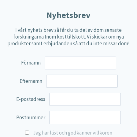
Nyhetsbrev
I vårt nyhets brev så får du ta del av dom senaste
forskningarna Inom kosttillskott. Vi skickar om nya
produkter samt erbjudanden så att du inte missar dom!
Förnamn
Probioguard (med 4 olika
stammar av goda mjölksyra
Efternamn
bakterier)
34,40
€
E-postadress
Läs mer
Postnummer
Jag har läst och godkänner villkoren