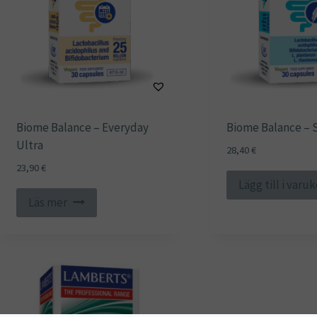
Biome Balance – Everyday
Biome Balance – S
Ultra
28,40
€
23,90
€
Lägg till i varu
Läs mer