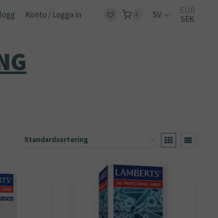
EUR
logg
Konto / Logga in
SV
0
SEK
NG