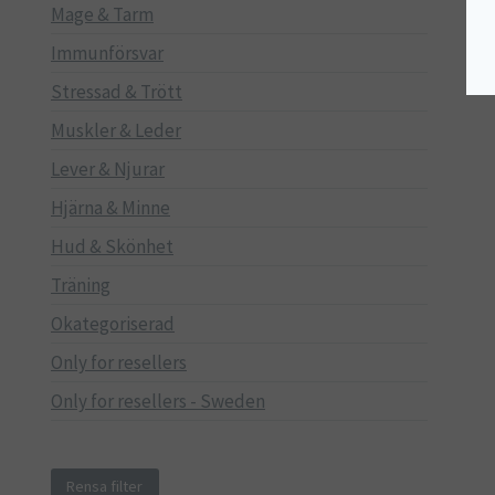
Mage & Tarm
Immunförsvar
Stressad & Trött
Muskler & Leder
Lever & Njurar
Hjärna & Minne
Hud & Skönhet
Träning
Okategoriserad
Only for resellers
Only for resellers - Sweden
Rensa filter