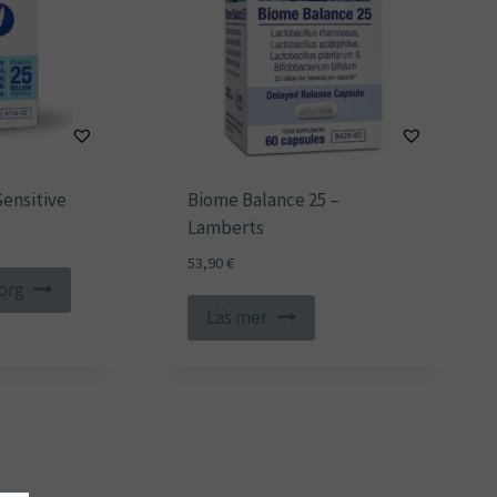
ensitive
Biome Balance 25 –
Lamberts
53,90
€
korg
Läs mer