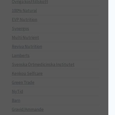
Övriga kosttillskott
100% Natural
EVP Nutrition
Synergos
Multi Nutrient
Reviva Nutrition
Lamberts
Svenska Örtmedicinska Institutet
Kenkou Selfcare
Green Trade
NyTid
Barn
Gravid/Ammande