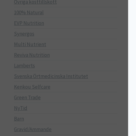
Övriga kosttillskott
100% Natural
EVP Nutrition
Synergos
Multi Nutrient
Reviva Nutrition
Lamberts
Svenska Örtmedicinska Institutet
Kenkou Selfcare
Green Trade
NyTid
Barn
Gravid/Ammande