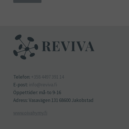
Telefon:
+358 4497 391 14
E-post:
info@reviva.fi
Öppettider: må-to 9-16
Adress: Vasavägen 131 68600 Jakobstad
www.oivahymy.fi