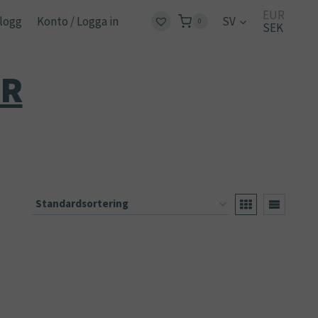
EUR
logg
Konto / Logga in
SV
0
SEK
ER