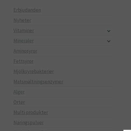
Erbjudanden
Nyheter
Vitaminer
Mineraler
Aminosyror
Fettsyror
Mjölksyrebakterier
Matsmältningsenzymer
Alger
Örter
Multi produkter
Näringspulver