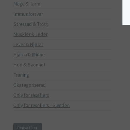
Mage & Tarm
Immunförsvar
Stressad & Trött
Muskler & Leder
Lever & Njurar
Hjärna & Minne
Hud & Skönhet
Träning
Okategoriserad
Only for resellers
Only for resellers - Sweden
Rensa filter