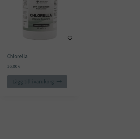
Chlorella
16,90
€
Lägg till i varukorg