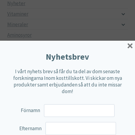
Nyheter
Vitaminer
Mineraler
Aminosyror
×
Fettsyror
Nyhetsbrev
Mjölksyrebakterier
Matsmältningsenzymer
I vårt nyhets brev så får du ta del av dom senaste
Alger
forskningarna Inom kosttillskott. Vi skickar om nya
produkter samt erbjudanden så att du inte missar
Örter
dom!
Multi produkter
Näringspulver
Förnamn
Övriga kosttillskott
Efternamn
100% Natural