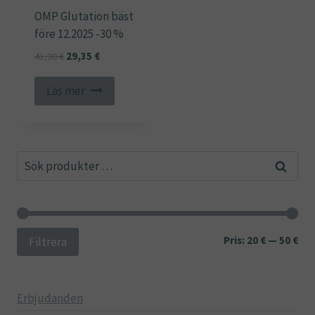
OMP Glutation bäst
före 12.2025 -30 %
Det
Det
41,90
€
29,35
€
ursprungliga
nuvarande
priset
priset
Läs mer
var:
är:
41,90 €.
29,35 €.
Sök
Sök
efter:
Min
Ma
Pris:
20 €
—
50 €
Filtrera
pri
pri
Erbjudanden