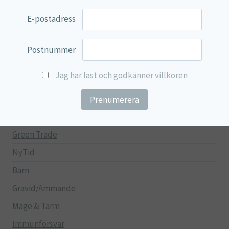
EVP Nutrition
E-postadress
Synergos
Multi Nutrient
Postnummer
Reviva Nutrition
Jag har läst och godkänner villkoren
Lamberts
Svenska Örtmedicinska Institutet
Kenkou Selfcare
Green Trade
NyTid
Barn
Gravid/Ammande
Mage & Tarm
Immunförsvar