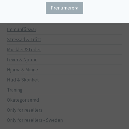
Gravid/Ammande
Mage & Tarm
Immunförsvar
Stressad & Trött
Muskler & Leder
Lever & Njurar
Hjärna & Minne
Hud & Skönhet
Träning
Okategoriserad
Only for resellers
Only for resellers - Sweden