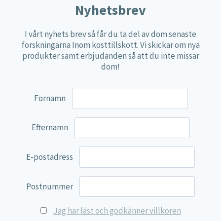
Nyhetsbrev
Näringspulver
Övriga kosttillskott
I vårt nyhets brev så får du ta del av dom senaste
forskningarna Inom kosttillskott. Vi skickar om nya
100% Natural
produkter samt erbjudanden så att du inte missar
EVP Nutrition
dom!
Synergos
Förnamn
Multi Nutrient
Reviva Nutrition
Efternamn
Lamberts
Svenska Örtmedicinska Institutet
E-postadress
Kenkou Selfcare
Green Trade
Postnummer
NyTid
Jag har läst och godkänner villkoren
Barn