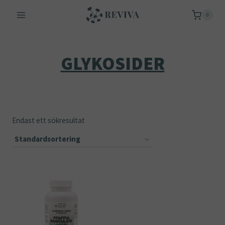
Skip
0
to
content
GLYKOSIDER
Endast ett sökresultat