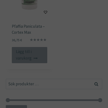
Pfaffia Paniculata –
Cortex Max
36,75
€
Betygsatt
5.00
Lägg till i
av 5
varukorg
Sök
Sök
efter: