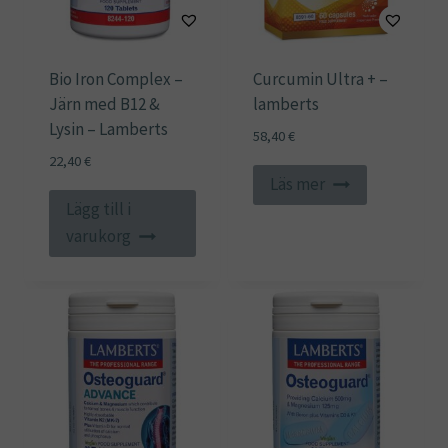
Bio Iron Complex –
Curcumin Ultra + –
Järn med B12 &
lamberts
Lysin – Lamberts
58,40
€
22,40
€
Läs mer
Lägg till i
varukorg