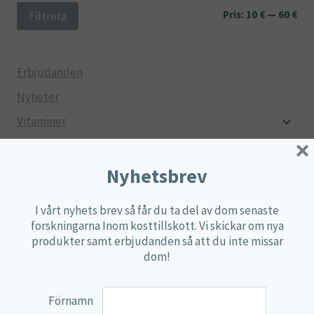
Min
Ma
Pris:
10 €
—
60 €
Filtrera
pri
pri
Erbjudanden
Nyheter
Vitaminer
×
Mineraler
Aminosyror
Nyhetsbrev
Fettsyror
I vårt nyhets brev så får du ta del av dom senaste
Mjölksyrebakterier
forskningarna Inom kosttillskott. Vi skickar om nya
produkter samt erbjudanden så att du inte missar
Matsmältningsenzymer
dom!
Alger
Örter
Förnamn