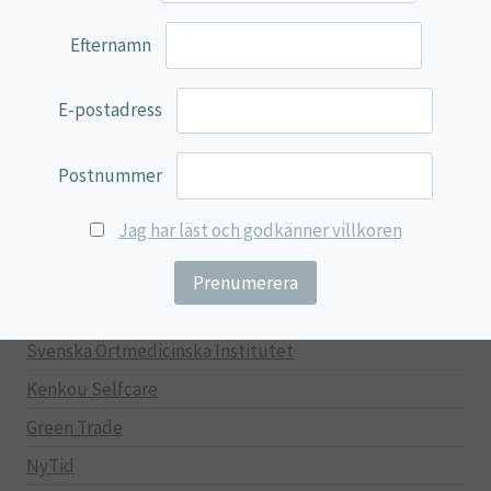
Multi produkter
Näringspulver
Efternamn
Övriga kosttillskott
E-postadress
100% Natural
EVP Nutrition
Postnummer
Synergos
Jag har läst och godkänner villkoren
Multi Nutrient
Reviva Nutrition
Lamberts
Svenska Örtmedicinska Institutet
Kenkou Selfcare
Green Trade
NyTid