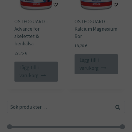
OSTEOGUARD –
OSTEOGUARD –
Advance för
Kalcium Magnesium
skelettet &
Bor
benhälsa
18,20
€
27,75
€
Lägg till i
Lägg till i
varukorg
varukorg
Sök
Sök
efter: