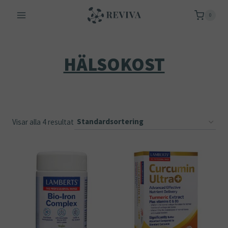
Skip
0
to
content
HÄLSOKOST
Visar alla 4 resultat