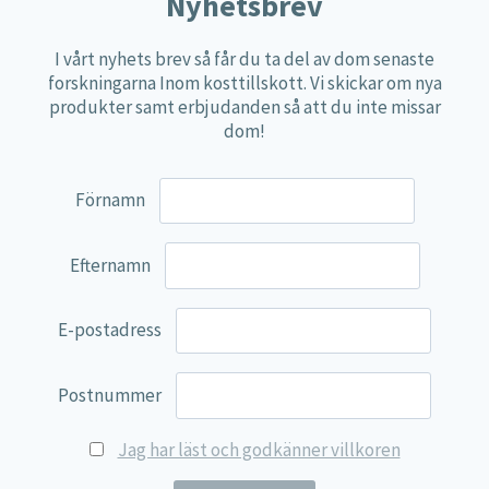
Nyhetsbrev
Övriga kosttillskott
I vårt nyhets brev så får du ta del av dom senaste
100% Natural
forskningarna Inom kosttillskott. Vi skickar om nya
produkter samt erbjudanden så att du inte missar
EVP Nutrition
dom!
Synergos
Multi Nutrient
Förnamn
Reviva Nutrition
Lamberts
Efternamn
Svenska Örtmedicinska Institutet
E-postadress
Kenkou Selfcare
Green Trade
Postnummer
NyTid
Jag har läst och godkänner villkoren
Barn