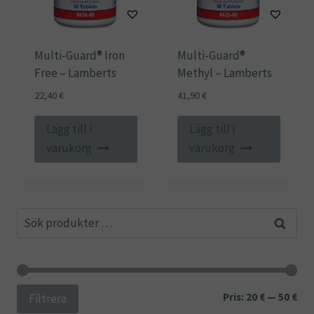
Multi-Guard® Iron
Multi-Guard®
Free – Lamberts
Methyl – Lamberts
22,40
€
41,90
€
Lägg till i
Lägg till i
varukorg
varukorg
Sök
Sök
efter:
Min
Ma
Pris:
20 €
—
50 €
Filtrera