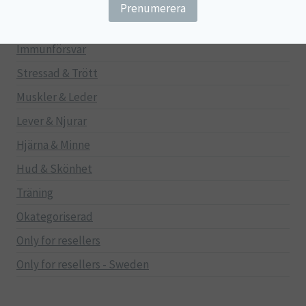
Gravid/Ammande
Mage & Tarm
Immunförsvar
Stressad & Trött
Muskler & Leder
Lever & Njurar
Hjärna & Minne
Hud & Skönhet
Träning
Okategoriserad
Only for resellers
Only for resellers - Sweden