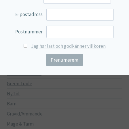
100% Natural
EVP Nutrition
E-postadress
Synergos
Postnummer
Multi Nutrient
Reviva Nutrition
Jag har läst och godkänner villkoren
Lamberts
Svenska Örtmedicinska Institutet
Kenkou Selfcare
Green Trade
NyTid
Barn
Gravid/Ammande
Mage & Tarm