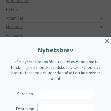
Erbjudanden
Nyheter
Vitaminer
Mineraler
Aminosyror
×
Fettsyror
Nyhetsbrev
Mjölksyrebakterier
Matsmältningsenzymer
I vårt nyhets brev så får du ta del av dom senaste
forskningarna Inom kosttillskott. Vi skickar om nya
Alger
produkter samt erbjudanden så att du inte missar
dom!
Örter
Multi produkter
Förnamn
Näringspulver
Övriga kosttillskott
Efternamn