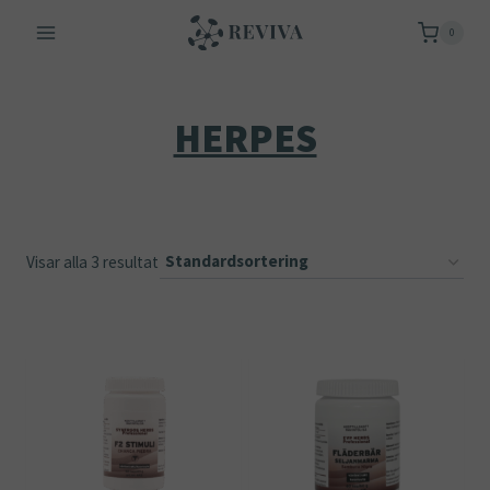
Skip
0
to
content
HERPES
Visar alla 3 resultat