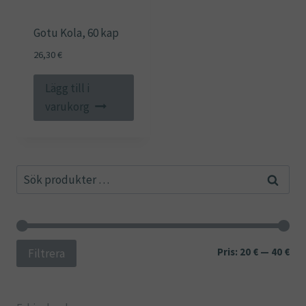
Gotu Kola, 60 kap
26,30
€
Lägg till i
varukorg
Sök
Sök
efter:
Min
Ma
Pris:
20 €
—
40 €
Filtrera
pri
pri