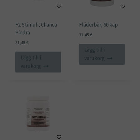
F2 Stimuli, Chanca
Fläderbär, 60 kap
Piedra
31,45
€
31,45
€
Lägg till i
Lägg till i
varukorg
varukorg