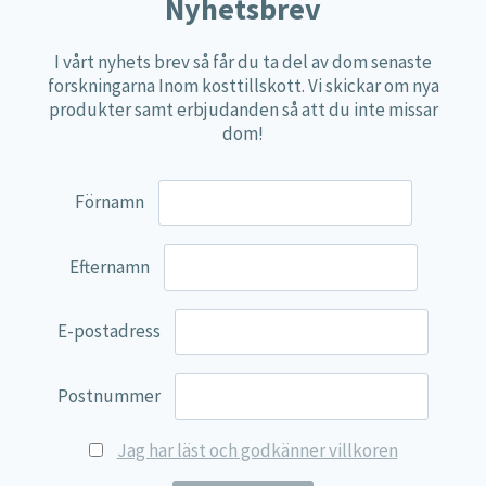
Näringspulver
Nyhetsbrev
Övriga kosttillskott
I vårt nyhets brev så får du ta del av dom senaste
100% Natural
forskningarna Inom kosttillskott. Vi skickar om nya
produkter samt erbjudanden så att du inte missar
EVP Nutrition
dom!
Synergos
Multi Nutrient
Förnamn
Reviva Nutrition
Lamberts
Efternamn
Svenska Örtmedicinska Institutet
E-postadress
Kenkou Selfcare
Green Trade
Postnummer
NyTid
Jag har läst och godkänner villkoren
Barn