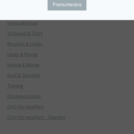
Gravid/Ammande
Mage & Tarm
Immunförsvar
Stressad & Trött
Muskler & Leder
Lever & Njurar
Hjärna & Minne
Hud & Skönhet
Träning
Okategoriserad
Only for resellers
Only for resellers - Sweden