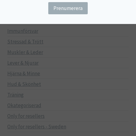
Gravid/Ammande
Mage & Tarm
Immunförsvar
Stressad & Trött
Muskler & Leder
Lever & Njurar
Hjärna & Minne
Hud & Skönhet
Träning
Okategoriserad
Only for resellers
Only for resellers - Sweden