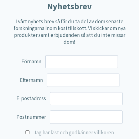
Nyhetsbrev
Näringspulver
Övriga kosttillskott
I vårt nyhets brev så får du ta del av dom senaste
forskningarna Inom kosttillskott. Vi skickar om nya
100% Natural
produkter samt erbjudanden så att du inte missar
EVP Nutrition
dom!
Synergos
Förnamn
Multi Nutrient
Reviva Nutrition
Efternamn
Lamberts
Svenska Örtmedicinska Institutet
E-postadress
Kenkou Selfcare
Green Trade
Postnummer
NyTid
Jag har läst och godkänner villkoren
Barn