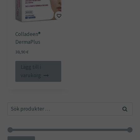
Colladeen®
DermaPlus
38,90
€
Lägg till i
varukorg
Sök
Sök
efter: