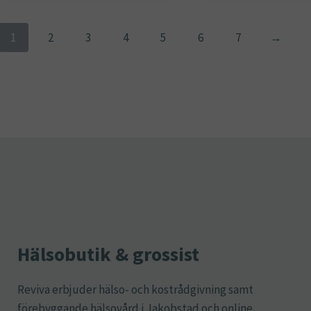
1
2
3
4
5
6
7
→
Hälsobutik & grossist
Reviva erbjuder hälso- och kostrådgivning samt
förebyggande hälsovård i Jakobstad och online.