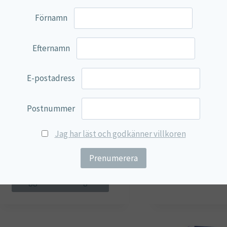
Förnamn
Efternamn
E-postadress
Postnummer
Bio Iron Complex – Järn med
Bio Zink (Zink & B
Jag har läst och godkänner villkoren
B12 & Lysin – Lamberts
14,83
€
22,40
€
Lägg till i varu
Lägg till i varukorg