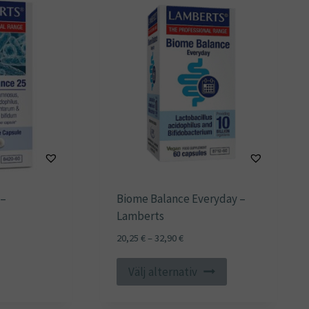
 –
Biome Balance Everyday –
Lamberts
Prisintervall:
20,25
€
–
32,90
€
20,25 €
Den
till
Välj alternativ
här
32,90 €
produkten