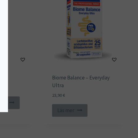
6)
Biome Balance – Everyday
Ultra
23,90
€
korg
Läs mer