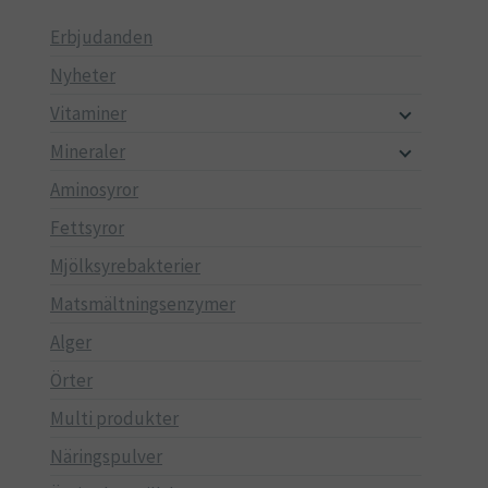
Erbjudanden
Nyheter
Vitaminer
Mineraler
Aminosyror
Fettsyror
Mjölksyrebakterier
Matsmältningsenzymer
Alger
Örter
Multi produkter
Näringspulver