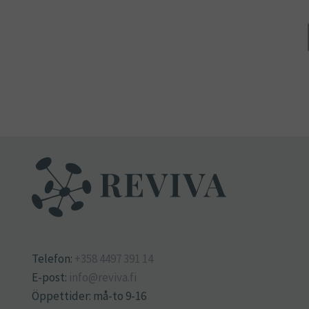
Telefon:
+358 4497 391 14
E-post:
info@reviva.fi
Öppettider: må-to 9-16