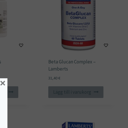
s
Beta Glucan Complex –
Lamberts
31,40
€
×
korg
Lägg till i varukorg