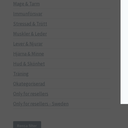
Mage & Tarm
Immunförsvar
Stressad & Trött
Muskler & Leder
Lever & Njurar
Hjärna & Minne
Hud & Skönhet
Träning
Okategoriserad
Only for resellers
Only for resellers - Sweden
Rensa filter