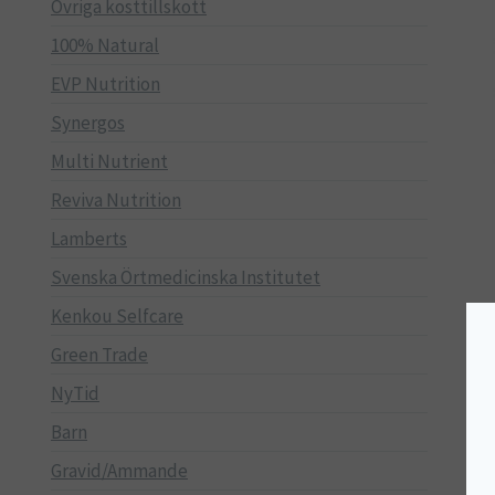
Övriga kosttillskott
100% Natural
EVP Nutrition
Synergos
Multi Nutrient
Reviva Nutrition
Lamberts
Svenska Örtmedicinska Institutet
Kenkou Selfcare
Green Trade
NyTid
Barn
Gravid/Ammande