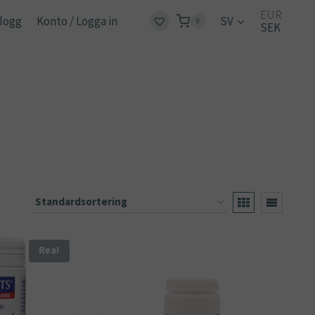
EUR
logg
Konto / Logga in
SV
0
SEK
Rea!