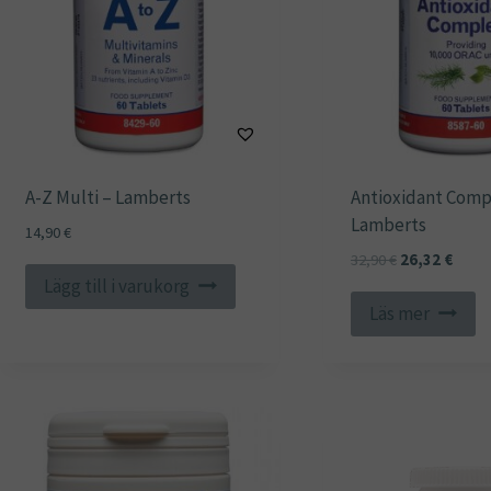
A-Z Multi – Lamberts
Antioxidant Comp
Lamberts
14,90
€
Det
Det
32,90
€
26,32
€
Lägg till i varukorg
ursprungliga
nuvar
priset
priset
Läs mer
var:
är:
32,90 €.
26,32 