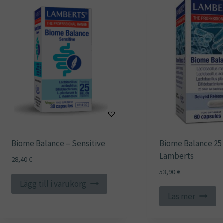
Biome Balance – Sensitive
Biome Balance 25
Lamberts
28,40
€
53,90
€
Lägg till i varukorg
Läs mer