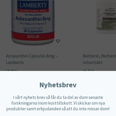
Astaxanthin Capsules 8mg –
Berberin, Berberi
Lamberts
rotextrakt
19,40
€
36,75
€
Nyhetsbrev
Läs mer
Lägg till i varu
I vårt nyhets brev så får du ta del av dom senaste
forskningarna Inom kosttillskott. Vi skickar om nya
produkter samt erbjudanden så att du inte missar dom!