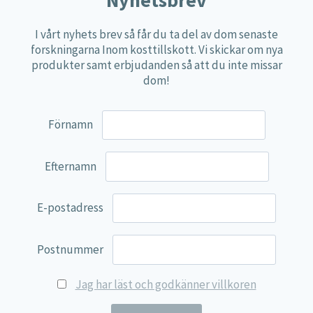
på
produk
Erbjudanden
I vårt nyhets brev så får du ta del av dom senaste
forskningarna Inom kosttillskott. Vi skickar om nya
Nyheter
produkter samt erbjudanden så att du inte missar
dom!
Vitaminer
Mineraler
Förnamn
Aminosyror
Fettsyror
Efternamn
Mjölksyrebakterier
Matsmältningsenzymer
E-postadress
Alger
Postnummer
Örter
Multi produkter
Jag har läst och godkänner villkoren
Näringspulver