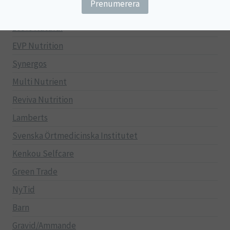
Övriga kosttillskott
100% Natural
EVP Nutrition
Synergos
Multi Nutrient
Reviva Nutrition
Lamberts
Svenska Örtmedicinska Institutet
Kenkou Selfcare
Green Trade
NyTid
Barn
Gravid/Ammande