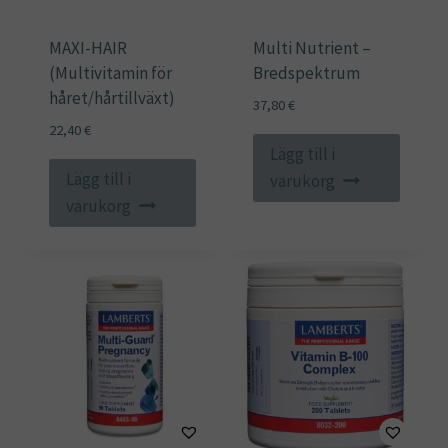
MAXI-HAIR
Multi Nutrient –
(Multivitamin för
Bredspektrum
håret/hårtillväxt)
37,80
€
22,40
€
Lägg till i
Lägg till i
varukorg
varukorg