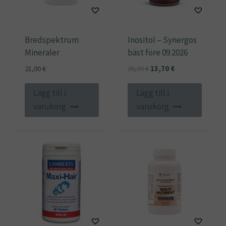
Bredspektrum
Inositol – Synergos
Mineraler
bäst före 09.2026
Det
Det
21,00
€
26,30
€
13,70
€
ursprungliga
nuvarande
priset
priset
Lägg till i
Lägg till i
var:
är:
varukorg
varukorg
26,30 €.
13,70 €.