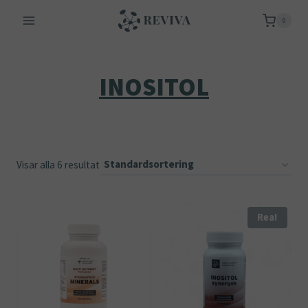
Skip
0
to
content
INOSITOL
Visar alla 6 resultat
Rea!