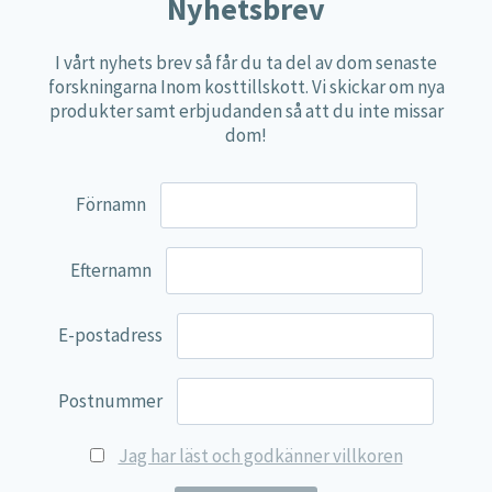
Näringspulver
Nyhetsbrev
Övriga kosttillskott
I vårt nyhets brev så får du ta del av dom senaste
100% Natural
forskningarna Inom kosttillskott. Vi skickar om nya
produkter samt erbjudanden så att du inte missar
EVP Nutrition
dom!
Synergos
Multi Nutrient
Förnamn
Reviva Nutrition
Lamberts
Efternamn
Svenska Örtmedicinska Institutet
E-postadress
Kenkou Selfcare
Green Trade
Postnummer
NyTid
Jag har läst och godkänner villkoren
Barn