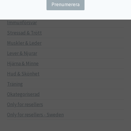
Gravid/Ammande
Mage & Tarm
Immunförsvar
Stressad & Trött
Muskler & Leder
Lever & Njurar
Hjärna & Minne
Hud & Skönhet
Träning
Okategoriserad
Only for resellers
Only for resellers - Sweden