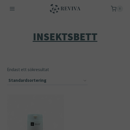
Skip
0
to
content
INSEKTSBETT
Endast ett sökresultat