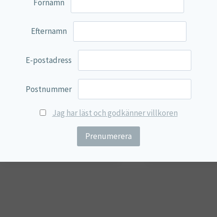
Förnamn
Efternamn
E-postadress
Calcium Ascorbate –
OSTEOGUARD – Ad
Postnummer
Lamberts
skelettet & benh
Jag har läst och godkänner villkoren
26,00
€
27,75
€
Lägg till i varukorg
Lägg till i varu