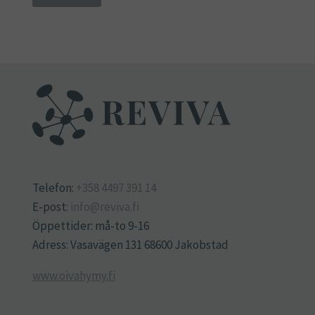
Telefon:
+358 4497 391 14
E-post:
info@reviva.fi
Öppettider: må-to 9-16
Adress: Vasavägen 131 68600 Jakobstad
www.oivahymy.fi