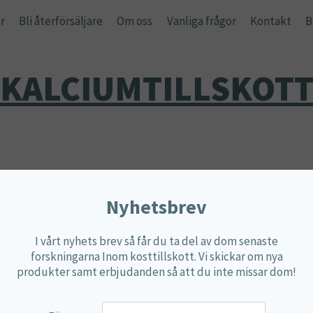
r
Bli återförsäljare
Om oss
Vanliga frågor
Kontakt
B
KALCIUMTILLSKOT
Visar alla 3 resultat
Nyhetsbrev
I vårt nyhets brev så får du ta del av dom senaste
forskningarna Inom kosttillskott. Vi skickar om nya
produkter samt erbjudanden så att du inte missar dom!