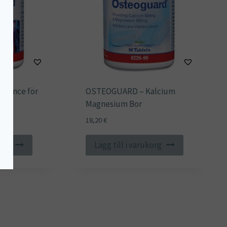
vance för
OSTEOGUARD – Kalcium
älsa
Magnesium Bor
18,20
€
korg
Lägg till i varukorg