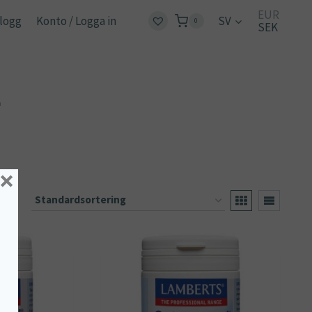
EUR
logg
Konto / Logga in
SV
0
SEK
T
×