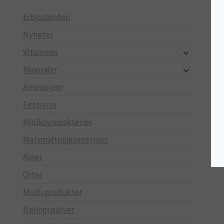
Erbjudanden
Nyheter
Vitaminer
Mineraler
Aminosyror
Fettsyror
Mjölksyrebakterier
Matsmältningsenzymer
Alger
Örter
Multi produkter
Näringspulver