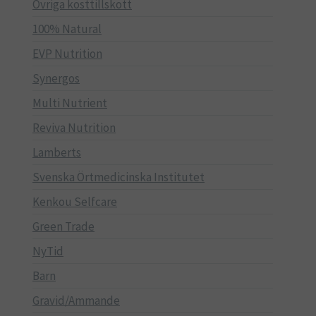
Övriga kosttillskott
100% Natural
EVP Nutrition
Synergos
Multi Nutrient
Reviva Nutrition
Lamberts
Svenska Örtmedicinska Institutet
Kenkou Selfcare
Green Trade
NyTid
Barn
Gravid/Ammande