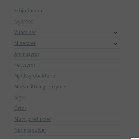
Erbjudanden
Nyheter
Vitaminer
Mineraler
Aminosyror
Fettsyror
Mjölksyrebakterier
Matsmältningsenzymer
Alger
Örter
Multi produkter
Näringspulver