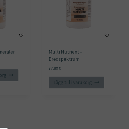
neraler
Multi Nutrient –
Bredspektrum
37,80
€
korg
Lägg till i varukorg