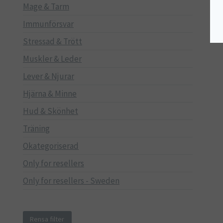
Mage & Tarm
Immunförsvar
Stressad & Trött
Muskler & Leder
Lever & Njurar
Hjärna & Minne
Hud & Skönhet
Träning
Okategoriserad
Only for resellers
Only for resellers - Sweden
Rensa filter