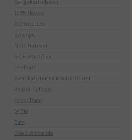
Övriga kosttillskott
100% Natural
EVP Nutrition
Synergos
Multi Nutrient
Reviva Nutrition
Lamberts
Svenska Örtmedicinska Institutet
Kenkou Selfcare
Green Trade
NyTid
Barn
Gravid/Ammande