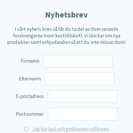
Nyhetsbrev
I vårt nyhets brev så får du ta del av dom senaste
forskningarna Inom kosttillskott. Vi skickar om nya
produkter samt erbjudanden så att du inte missar dom!
Förnamn
Silica Complex
14,85
€
Efternamn
Lägg till i varukorg
E-postadress
Postnummer
Jag har läst och godkänner villkoren