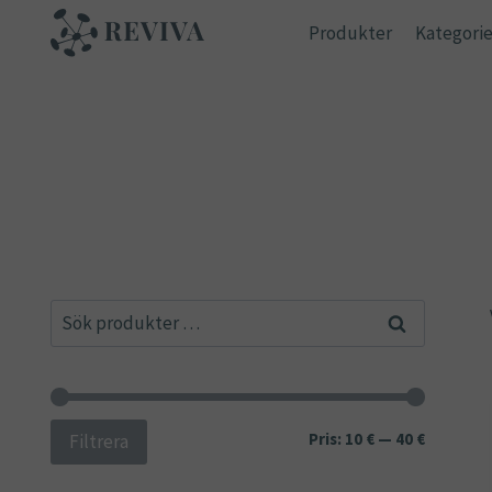
Skip
Produkter
Kategorie
to
content
Sök
Sök
efter:
Min
Max
Pris:
10 €
—
40 €
Filtrera
pris
pris