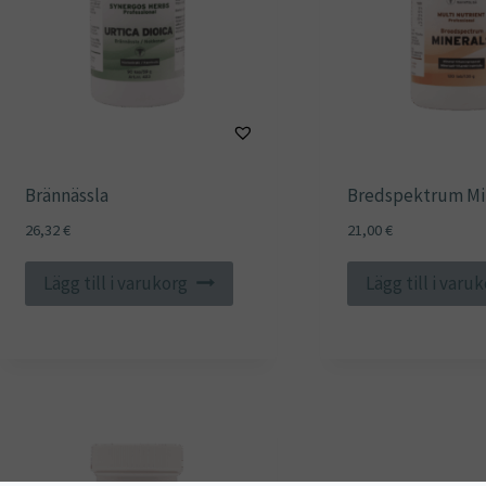
Brännässla
Bredspektrum Mi
26,32
€
21,00
€
Lägg till i varukorg
Lägg till i varu