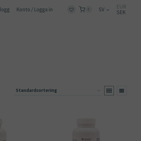
EUR
logg
Konto / Logga in
SV
0
SEK