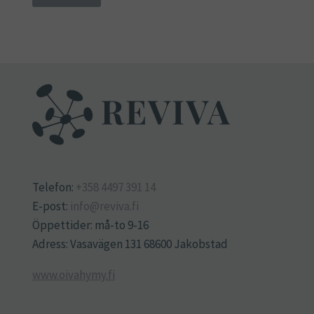
Telefon:
+358 4497 391 14
E-post:
info@reviva.fi
Öppettider: må-to 9-16
Adress: Vasavägen 131 68600 Jakobstad
www.oivahymy.fi